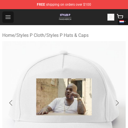
FREE
shipping on orders over $100
Styles P Shop - Official Styles P Merchandise Store
Open menu
Home
/
Styles P Cloth
/
Styles P Hats & Caps