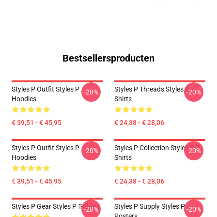
Bestsellersproducten
Styles P Outfit Styles P
Styles P Threads Styles P T-
-20%
-20%
Hoodies
Shirts
€ 39,51 - € 45,95
€ 24,38 - € 28,06
Styles P Outfit Styles P
Styles P Collection Styles P T-
-20%
-20%
Hoodies
Shirts
€ 39,51 - € 45,95
€ 24,38 - € 28,06
Styles P Gear Styles P T-Shirts
Styles P Supply Styles P
-20%
-20%
Posters