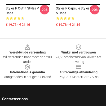
Styles P Outfit Styles P Hats &
Styles P Capsule Styles P Hats
-20%
-20%
Caps
& Caps
€ 19,78 - € 21,16
€ 19,78 - € 21,16
Footer
Wereldwijde verzending
Winkel met vertrouwen
Wij verzenden naar meer dan 200
24/7 beschermd van klikken tot
landen
levering
Internationale garantie
100% veilige afhandeling
Aangeboden in het gebruiksland
PayPal / MasterCard / Visa
Contacteer ons