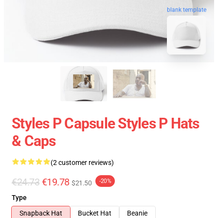
blank template
Styles P Capsule Styles P Hats
& Caps
(2 customer reviews)
€24.73
€19.78
-20%
$21.50
Type
Snapback Hat
Bucket Hat
Beanie