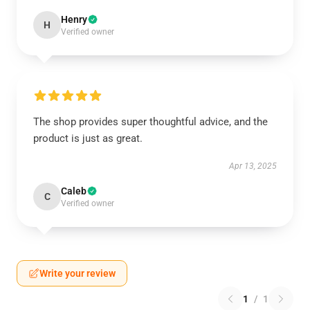
Henry
H
Verified owner
The shop provides super thoughtful advice, and the
product is just as great.
Apr 13, 2025
Caleb
C
Verified owner
Write your review
1
/
1