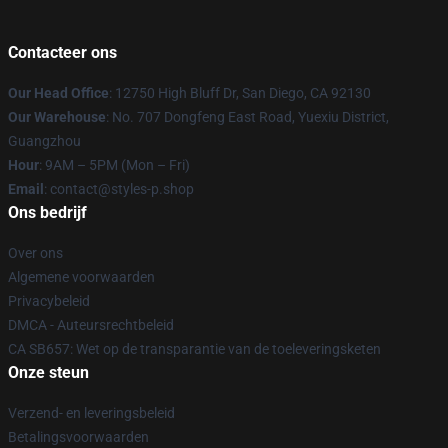
Contacteer ons
Our Head Office
: 12750 High Bluff Dr, San Diego, CA 92130
Our Warehouse
: No. 707 Dongfeng East Road, Yuexiu District,
Guangzhou
Hour
: 9AM – 5PM (Mon – Fri)
Email
: contact@styles-p.shop
Ons bedrijf
Over ons
Algemene voorwaarden
Privacybeleid
DMCA - Auteursrechtbeleid
CA SB657: Wet op de transparantie van de toeleveringsketen
Onze steun
Verzend- en leveringsbeleid
Betalingsvoorwaarden