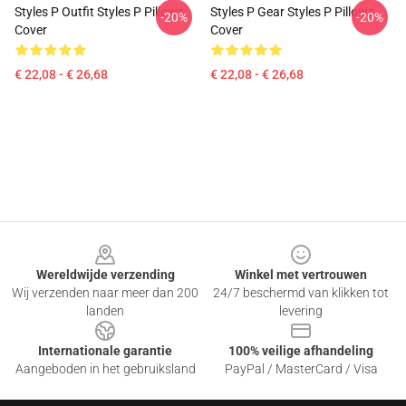
Styles P Outfit Styles P Pillows
Styles P Gear Styles P Pillows
-20%
-20%
Cover
Cover
€ 22,08 - € 26,68
€ 22,08 - € 26,68
Footer
Wereldwijde verzending
Winkel met vertrouwen
Wij verzenden naar meer dan 200
24/7 beschermd van klikken tot
landen
levering
Internationale garantie
100% veilige afhandeling
Aangeboden in het gebruiksland
PayPal / MasterCard / Visa