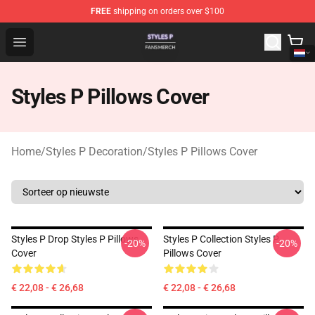
FREE
shipping on orders over $100
Styles P Shop - Official Styles P Merchandise Store
Open menu
Styles P Pillows Cover
Home
/
Styles P Decoration
/
Styles P Pillows Cover
Styles P Drop Styles P Pillows
Styles P Collection Styles P
-20%
-20%
Cover
Pillows Cover
€ 22,08 - € 26,68
€ 22,08 - € 26,68