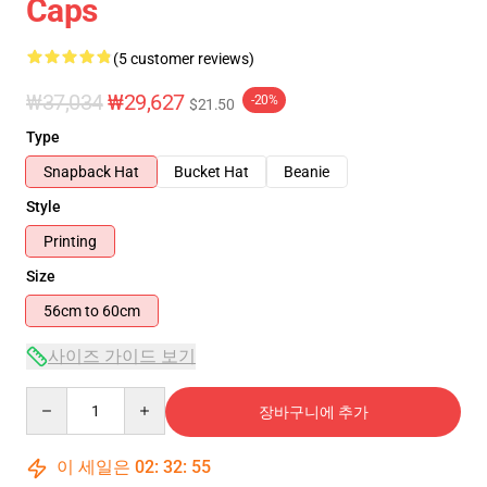
Caps
(5 customer reviews)
₩37,034
₩29,627
-20%
$21.50
Type
Snapback Hat
Bucket Hat
Beanie
Style
Printing
Size
56cm to 60cm
사이즈 가이드 보기
Quantity
장바구니에 추가
이 세일은
02
:
32
:
55