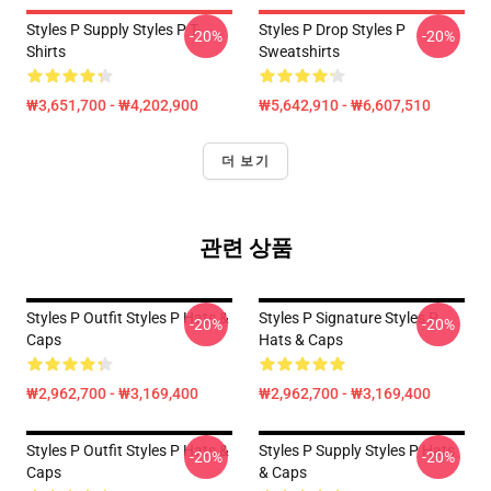
Styles P Supply Styles P T-
Styles P Drop Styles P
-20%
-20%
Shirts
Sweatshirts
₩3,651,700 - ₩4,202,900
₩5,642,910 - ₩6,607,510
더 보기
관련 상품
Styles P Outfit Styles P Hats &
Styles P Signature Styles P
-20%
-20%
Caps
Hats & Caps
₩2,962,700 - ₩3,169,400
₩2,962,700 - ₩3,169,400
Styles P Outfit Styles P Hats &
Styles P Supply Styles P Hats
-20%
-20%
Caps
& Caps