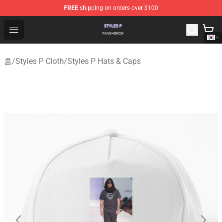
FREE
shipping on orders over $100
Styles P Shop - Official Styles P Merchandise Store
Open menu
홈
/
Styles P Cloth
/
Styles P Hats & Caps