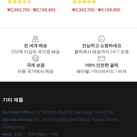
₩2,962,700 - ₩3,169,400
₩2,962,700 - ₩3,169,400
Footer
전 세계 배송
안심하고 쇼핑하세요
200개 이상의 국가로 배송
클릭에서 배송까지 24/7 보호
국제 보증
100% 안전한 결제
사용 국가에서 제공
페이팔 / 마스터카드 / 비자
기타 제품
Our Head Office
: 12750 High Bluff Dr, San Diego, CA 92130
Our Warehouse
: No. 707 Dongfeng East Road, Yuexiu District,
Guangzhou
Hour
: 9AM – 5PM (Mon – Fri)