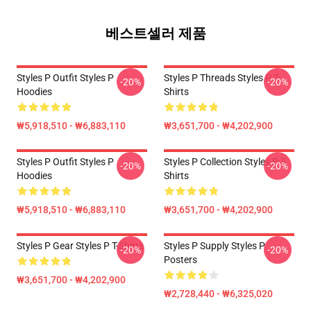
베스트셀러 제품
Styles P Outfit Styles P
Styles P Threads Styles P T-
-20%
-20%
Hoodies
Shirts
₩5,918,510 - ₩6,883,110
₩3,651,700 - ₩4,202,900
Styles P Outfit Styles P
Styles P Collection Styles P T-
-20%
-20%
Hoodies
Shirts
₩5,918,510 - ₩6,883,110
₩3,651,700 - ₩4,202,900
Styles P Gear Styles P T-Shirts
Styles P Supply Styles P
-20%
-20%
Posters
₩3,651,700 - ₩4,202,900
₩2,728,440 - ₩6,325,020