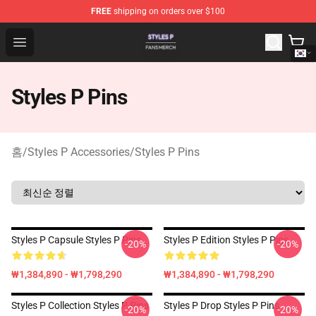
FREE
shipping on orders over $100
Styles P Shop - Official Styles P Merchandise Store
Open menu
Styles P Pins
홈
/
Styles P Accessories
/
Styles P Pins
Styles P Capsule Styles P Pins
Styles P Edition Styles P Pins
-20%
-20%
₩1,384,890 - ₩1,798,290
₩1,384,890 - ₩1,798,290
Styles P Collection Styles P Pins
Styles P Drop Styles P Pins
-20%
-20%