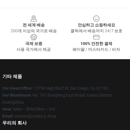
Footer
전 세계 배송
안심하고 쇼핑하세요
200개 이상의 국가로 배송
클릭에서 배송까지 24/7 보호
국제 보증
100% 안전한 결제
사용 국가에서 제공
페이팔 / 마스터카드 / 비자
기타 제품
Our Head Office
: 12750 High Bluff Dr, San Diego, CA 92130
Our Warehouse
: No. 707 Dongfeng East Road, Yuexiu District,
Guangzhou
Hour
: 9AM – 5PM (Mon – Fri)
Email
: contact@styles-p.shop
우리의 회사