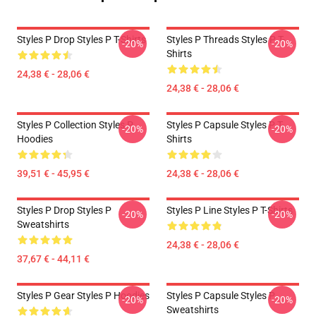
Styles P Drop Styles P T-Shirts
Styles P Threads Styles P T-
-20%
-20%
Shirts
24,38 € - 28,06 €
24,38 € - 28,06 €
Styles P Collection Styles P
Styles P Capsule Styles P T-
-20%
-20%
Hoodies
Shirts
39,51 € - 45,95 €
24,38 € - 28,06 €
Styles P Drop Styles P
Styles P Line Styles P T-Shirts
-20%
-20%
Sweatshirts
24,38 € - 28,06 €
37,67 € - 44,11 €
Styles P Gear Styles P Hoodies
Styles P Capsule Styles P
-20%
-20%
Sweatshirts