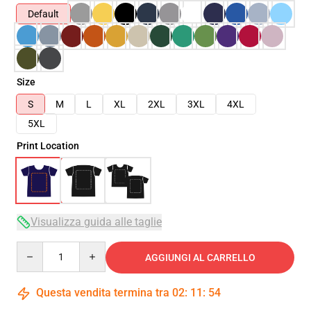
Default
Size
S
M
L
XL
2XL
3XL
4XL
5XL
Print Location
Visualizza guida alle taglie
Quantity
AGGIUNGI AL CARRELLO
Questa vendita termina tra
02
:
11
:
54