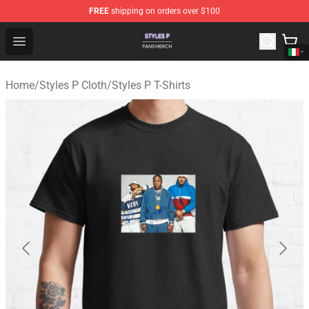
FREE
shipping on orders over $100
Styles P Shop - Official Styles P Merchandise Store
Open menu
Home
/
Styles P Cloth
/
Styles P T-Shirts