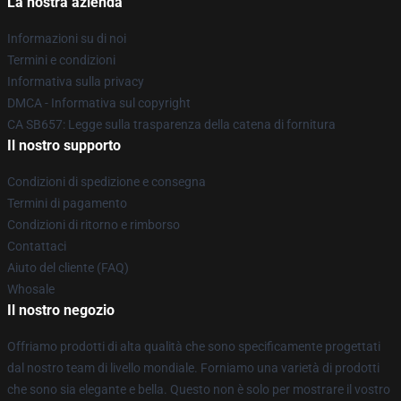
La nostra azienda
Informazioni su di noi
Termini e condizioni
Informativa sulla privacy
DMCA - Informativa sul copyright
CA SB657: Legge sulla trasparenza della catena di fornitura
Il nostro supporto
Condizioni di spedizione e consegna
Termini di pagamento
Condizioni di ritorno e rimborso
Contattaci
Aiuto del cliente (FAQ)
Whosale
Il nostro negozio
Offriamo prodotti di alta qualità che sono specificamente progettati
dal nostro team di livello mondiale. Forniamo una varietà di prodotti
che sono sia elegante e bella. Questo non è solo per mostrare il vostro