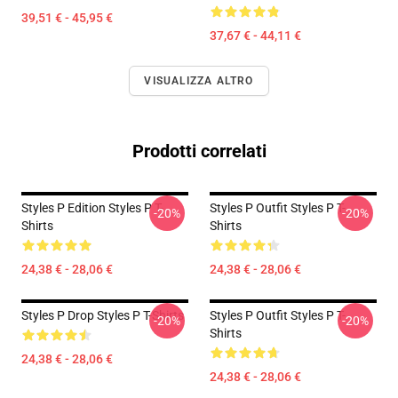
39,51 € - 45,95 €
37,67 € - 44,11 €
VISUALIZZA ALTRO
Prodotti correlati
Styles P Edition Styles P T-
Styles P Outfit Styles P T-
-20%
-20%
Shirts
Shirts
24,38 € - 28,06 €
24,38 € - 28,06 €
Styles P Drop Styles P T-Shirts
Styles P Outfit Styles P T-
-20%
-20%
Shirts
24,38 € - 28,06 €
24,38 € - 28,06 €