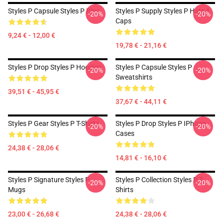
Styles P Capsule Styles P Pins
Styles P Supply Styles P Hats &
-20%
-20%
Caps
9,24 € - 12,00 €
19,78 € - 21,16 €
Styles P Drop Styles P Hoodies
Styles P Capsule Styles P
-20%
-20%
Sweatshirts
39,51 € - 45,95 €
37,67 € - 44,11 €
Styles P Gear Styles P T-Shirts
Styles P Drop Styles P IPhone
-20%
-20%
Cases
24,38 € - 28,06 €
14,81 € - 16,10 €
Styles P Signature Styles P
Styles P Collection Styles P T-
-20%
-20%
Mugs
Shirts
23,00 € - 26,68 €
24,38 € - 28,06 €