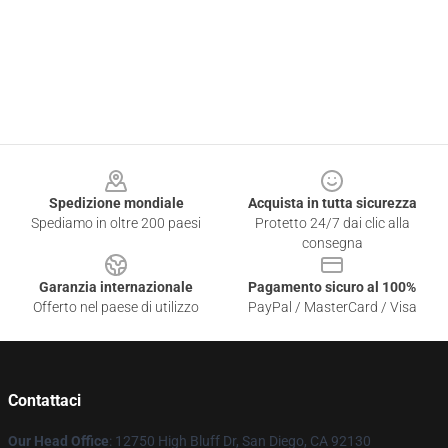
Footer
Spedizione mondiale
Acquista in tutta sicurezza
Spediamo in oltre 200 paesi
Protetto 24/7 dai clic alla
consegna
Garanzia internazionale
Pagamento sicuro al 100%
Offerto nel paese di utilizzo
PayPal / MasterCard / Visa
Contattaci
Our Head Office
: 12750 High Bluff Dr, San Diego, CA 92130