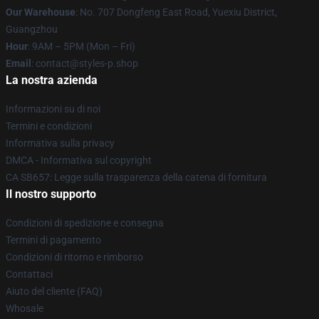
Our Warehouse
: No. 707 Dongfeng East Road, Yuexiu District,
Guangzhou
Hour
: 9AM – 5PM (Mon – Fri)
Email
: contact@styles-p.shop
La nostra azienda
Informazioni su di noi
Termini e condizioni
Informativa sulla privacy
DMCA - Informativa sul copyright
CA SB657: Legge sulla trasparenza della catena di fornitura
Il nostro supporto
Condizioni di spedizione e consegna
Termini di pagamento
Condizioni di ritorno e rimborso
Contattaci
Aiuto del cliente (FAQ)
Whosale