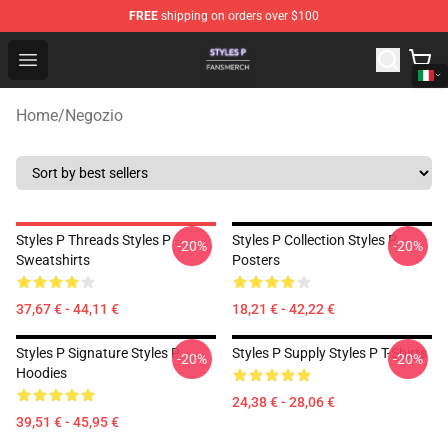
FREE
shipping on orders over $100
Styles P Shop - Official Styles P Merchandise Store
Open menu
Home
/
Negozio
Styles P Threads Styles P
Styles P Collection Styles P
-20%
-20%
Sweatshirts
Posters
37,67 € - 44,11 €
18,21 € - 42,22 €
Styles P Signature Styles P
Styles P Supply Styles P T-Shirts
-20%
-20%
Hoodies
24,38 € - 28,06 €
39,51 € - 45,95 €