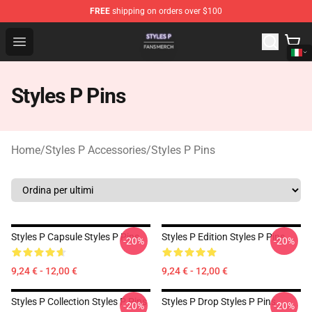
FREE
shipping on orders over $100
Styles P Shop - Official Styles P Merchandise Store
Open menu
Styles P Pins
Home
/
Styles P Accessories
/
Styles P Pins
Styles P Capsule Styles P Pins
Styles P Edition Styles P Pins
-20%
-20%
9,24 € - 12,00 €
9,24 € - 12,00 €
Styles P Collection Styles P Pins
Styles P Drop Styles P Pins
-20%
-20%