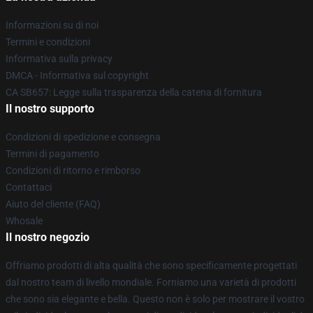
Informazioni su di noi
Termini e condizioni
Informativa sulla privacy
DMCA - Informativa sul copyright
CA SB657: Legge sulla trasparenza della catena di fornitura
Il nostro supporto
Condizioni di spedizione e consegna
Termini di pagamento
Condizioni di ritorno e rimborso
Contattaci
Aiuto del cliente (FAQ)
Whosale
Il nostro negozio
Offriamo prodotti di alta qualità che sono specificamente progettati
dal nostro team di livello mondiale. Forniamo una varietà di prodotti
che sono sia elegante e bella. Questo non è solo per mostrare il vostro