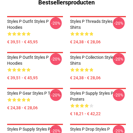
Bestsellersproducten
Styles P Outfit Styles P
Styles P Threads Styles P T-
-20%
-20%
Hoodies
Shirts
€ 39,51 - € 45,95
€ 24,38 - € 28,06
Styles P Outfit Styles P
Styles P Collection Styles P T-
-20%
-20%
Hoodies
Shirts
€ 39,51 - € 45,95
€ 24,38 - € 28,06
Styles P Gear Styles P T-Shirts
Styles P Supply Styles P
-20%
-20%
Posters
€ 24,38 - € 28,06
€ 18,21 - € 42,22
Styles P Supply Styles P T-
Styles P Drop Styles P
-20%
-20%