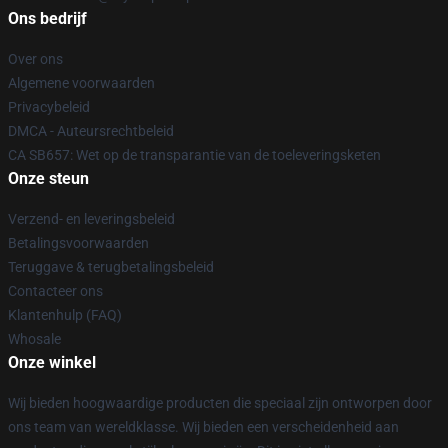
Ons bedrijf
Over ons
Algemene voorwaarden
Privacybeleid
DMCA - Auteursrechtbeleid
CA SB657: Wet op de transparantie van de toeleveringsketen
Onze steun
Verzend- en leveringsbeleid
Betalingsvoorwaarden
Teruggave & terugbetalingsbeleid
Contacteer ons
Klantenhulp (FAQ)
Whosale
Onze winkel
Wij bieden hoogwaardige producten die speciaal zijn ontworpen door
ons team van wereldklasse. Wij bieden een verscheidenheid aan