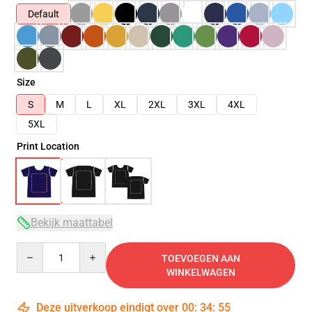
Default
Size
S
M
L
XL
2XL
3XL
4XL
5XL
Print Location
Bekijk maattabel
Quantity
TOEVOEGEN AAN
WINKELWAGEN
Deze uitverkoop eindigt over
00
:
34
:
54