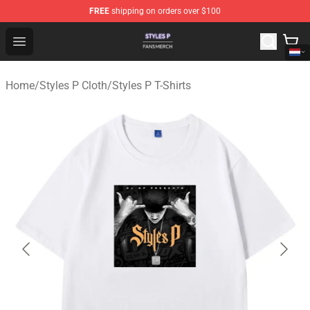
FREE
shipping on orders over $100
Styles P Shop - Official Styles P Merchandise Store
Open menu
Home
/
Styles P Cloth
/
Styles P T-Shirts