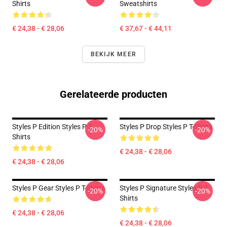
Shirts
Sweatshirts
€ 24,38 - € 28,06
€ 37,67 - € 44,11
BEKIJK MEER
Gerelateerde producten
Styles P Edition Styles P T-
Styles P Drop Styles P T-Shirts
-20%
-20%
Shirts
€ 24,38 - € 28,06
€ 24,38 - € 28,06
Styles P Gear Styles P T-Shirts
Styles P Signature Styles P T-
-20%
-20%
Shirts
€ 24,38 - € 28,06
€ 24,38 - € 28,06