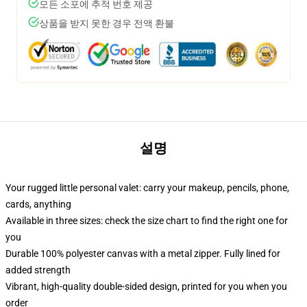
모든 소포에 추적 번호 제공
상품을 받지 못한 경우 전액 환불
설명
Your rugged little personal valet: carry your makeup, pencils, phone,
cards, anything
Available in three sizes: check the size chart to find the right one for
you
Durable 100% polyester canvas with a metal zipper. Fully lined for
added strength
Vibrant, high-quality double-sided design, printed for you when you
order