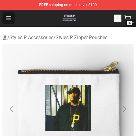
FREE
shipping on orders over $100
Styles P Shop - Official Styles P Merchandise Store
Open menu
홈
/
Styles P Accessories
/
Styles P Zipper Pouches