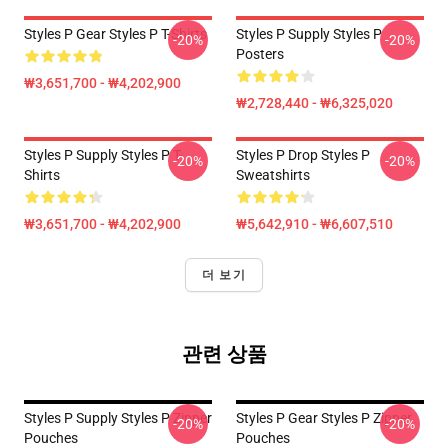
Styles P Gear Styles P T-Shirts
Styles P Supply Styles P
-20%
-20%
Posters
₩3,651,700 - ₩4,202,900
₩2,728,440 - ₩6,325,020
Styles P Supply Styles P T-
Styles P Drop Styles P
-20%
-20%
Shirts
Sweatshirts
₩3,651,700 - ₩4,202,900
₩5,642,910 - ₩6,607,510
더 보기
관련 상품
Styles P Supply Styles P Zipper
Styles P Gear Styles P Zipper
-20%
-20%
Pouches
Pouches