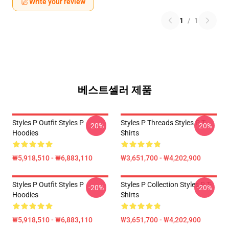
Write your review
1
/
1
베스트셀러 제품
Styles P Outfit Styles P
Styles P Threads Styles P T-
-20%
-20%
Hoodies
Shirts
₩5,918,510 - ₩6,883,110
₩3,651,700 - ₩4,202,900
Styles P Outfit Styles P
Styles P Collection Styles P T-
-20%
-20%
Hoodies
Shirts
₩5,918,510 - ₩6,883,110
₩3,651,700 - ₩4,202,900