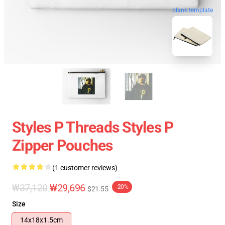
blank template
Styles P Threads Styles P
Zipper Pouches
(1 customer reviews)
₩37,120
₩29,696
-20%
$21.55
Size
14x18x1.5cm