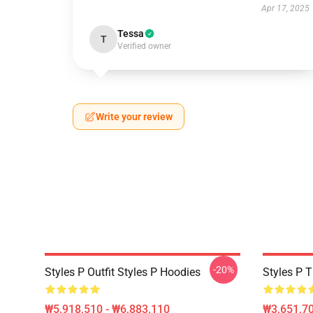
Apr 17, 2025
Tessa
T
Verified owner
Write your review
-20%
Styles P Outfit Styles P Hoodies
Styles P T
₩5,918,510 - ₩6,883,110
₩3,651,70