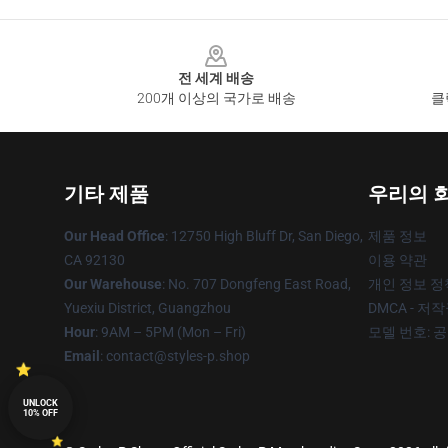
Footer
전 세계 배송
200개 이상의 국가로 배송
클
기타 제품
우리의 
Our Head Office
: 12750 High Bluff Dr, San Diego,
제품 정보
CA 92130
이용 약관
Our Warehouse
: No. 707 Dongfeng East Road,
개인 정보 정
Yuexiu District, Guangzhou
DMCA - 저
Hour
: 9AM – 5PM (Mon – Fri)
모델 번호: 
Email
: contact@styles-p.shop
UNLOCK
10% OFF