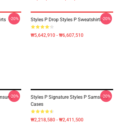
-20%
-20%
rts
Styles P Drop Styles P Sweatshirts
₩5,642,910 - ₩6,607,510
-20%
-20%
amsung
Styles P Signature Styles P Samsung
Cases
₩2,218,580 - ₩2,411,500