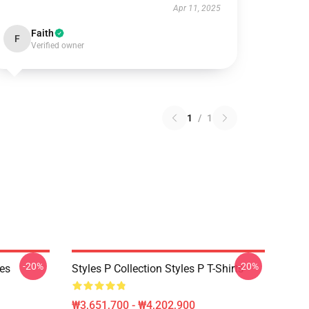
Apr 11, 2025
Faith
F
Verified owner
1
/
1
-20%
-20%
ies
Styles P Collection Styles P T-Shirts
₩3,651,700 - ₩4,202,900