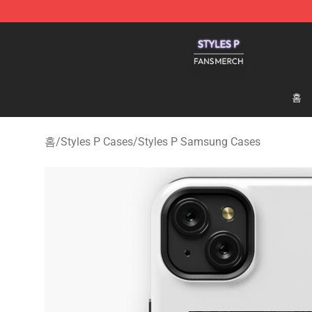
Styles P Shop - Official Styles P Merchandise Store
홈
홈
/
Styles P Cases
/
Styles P Samsung Cases