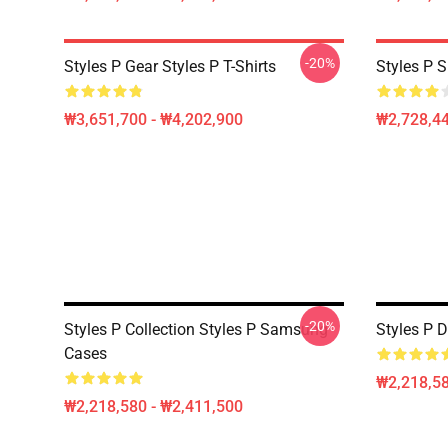
-20%
Styles P Gear Styles P T-Shirts
Styles P S
₩3,651,700 - ₩4,202,900
₩2,728,44
-20%
Styles P Collection Styles P Samsung
Styles P 
Cases
₩2,218,58
₩2,218,580 - ₩2,411,500