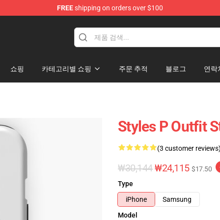
FREE
shipping on orders over $100
쇼핑
카테고리별 쇼핑
주문 추적
블로그
연락
Styles P Outfit
(3 customer reviews
₩30,144
₩24,115
$17.50
Type
iPhone
Samsung
Model