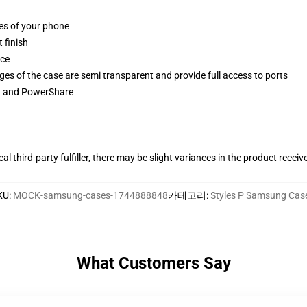
ges of your phone
 finish
ace
ges of the case are semi transparent and provide full access to ports
ng and PowerShare
al third-party fulfiller, there may be slight variances in the product receiv
KU
:
MOCK-samsung-cases-1744888848
카테고리
:
Styles P Samsung Cas
What Customers Say