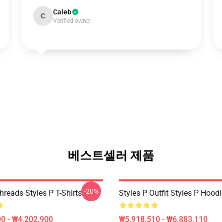
Caleb
C
Verified owner
베스트셀러 제품
-20%
hreads Styles P T-Shirts
Styles P Outfit Styles P Hood
0 - ₩4,202,900
₩5,918,510 - ₩6,883,110