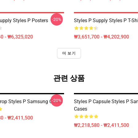
-20%
upply Styles P Posters
Styles P Supply Styles P T-Shi
0 - ₩6,325,020
₩3,651,700 - ₩4,202,900
더 보기
관련 상품
-20%
Drop Styles P Samsung Cases
Styles P Capsule Styles P S
Cases
0 - ₩2,411,500
₩2,218,580 - ₩2,411,500