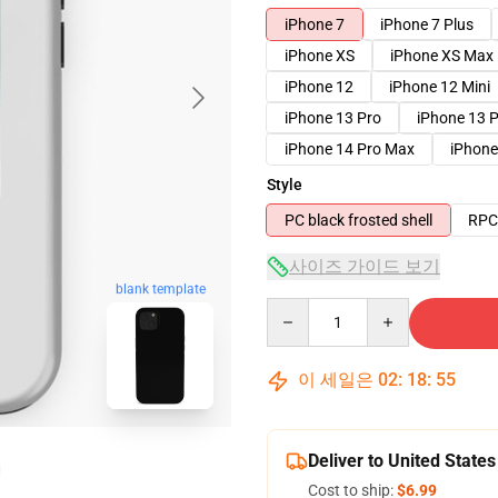
iPhone 7
iPhone 7 Plus
iPhone XS
iPhone XS Max
iPhone 12
iPhone 12 Mini
iPhone 13 Pro
iPhone 13 
iPhone 14 Pro Max
iPhone
Style
PC black frosted shell
RPC 
사이즈 가이드 보기
blank template
Quantity
이 세일은
02
:
18
:
54
Deliver to United States
Cost to ship:
$6.99