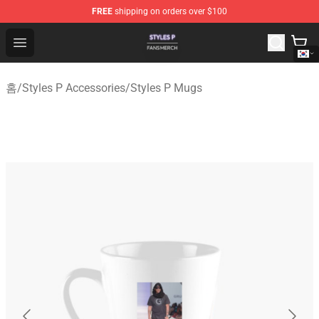
FREE
shipping on orders over $100
Styles P Shop - Official Styles P Merchandise Store
Open menu
홈
/
Styles P Accessories
/
Styles P Mugs