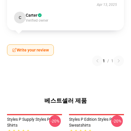
Apr 13, 2025
Carter
C
Verified owner
Write your review
1
/
1
베스트셀러 제품
Styles P Supply Styles P T-
Styles P Edition Styles P
-20%
-20%
Shirts
Sweatshirts