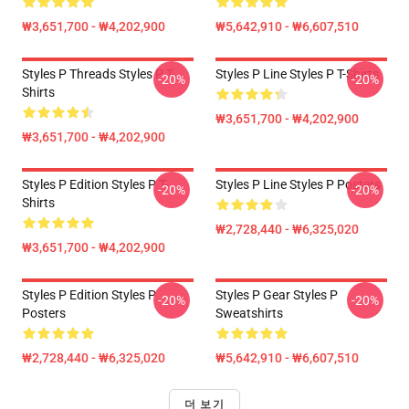
₩3,651,700 - ₩4,202,900
₩5,642,910 - ₩6,607,510
Styles P Threads Styles P T-
Styles P Line Styles P T-Shirts
-20%
-20%
Shirts
₩3,651,700 - ₩4,202,900
₩3,651,700 - ₩4,202,900
Styles P Edition Styles P T-
Styles P Line Styles P Posters
-20%
-20%
Shirts
₩2,728,440 - ₩6,325,020
₩3,651,700 - ₩4,202,900
Styles P Edition Styles P
Styles P Gear Styles P
-20%
-20%
Posters
Sweatshirts
₩2,728,440 - ₩6,325,020
₩5,642,910 - ₩6,607,510
더 보기