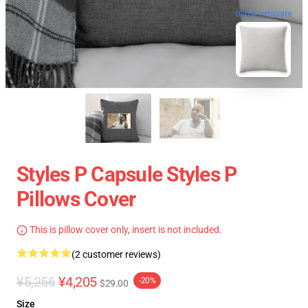
blank template
Styles P Capsule Styles P
Pillows Cover
This is pillow cover only, insert is not included.
(2 customer reviews)
¥5,256
¥4,205
-20%
$29.00
Size