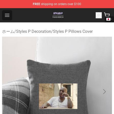
FREE
shipping on orders over $100
Styles P Shop - Official Styles P Merchandise Store
Open menu
ホーム
/
Styles P Decoration
/
Styles P Pillows Cover