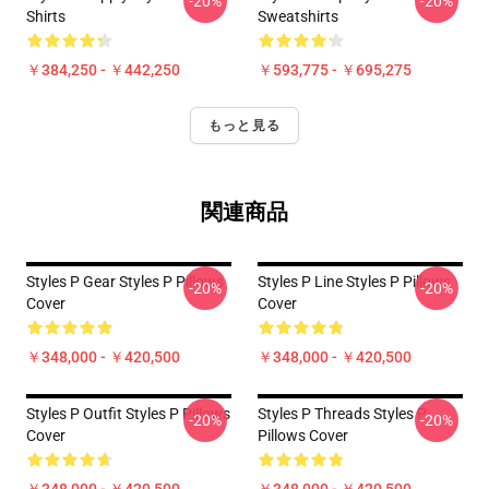
-20%
-20%
Shirts
Sweatshirts
￥384,250 - ￥442,250
￥593,775 - ￥695,275
もっと見る
関連商品
Styles P Gear Styles P Pillows
Styles P Line Styles P Pillows
-20%
-20%
Cover
Cover
￥348,000 - ￥420,500
￥348,000 - ￥420,500
Styles P Outfit Styles P Pillows
Styles P Threads Styles P
-20%
-20%
Cover
Pillows Cover