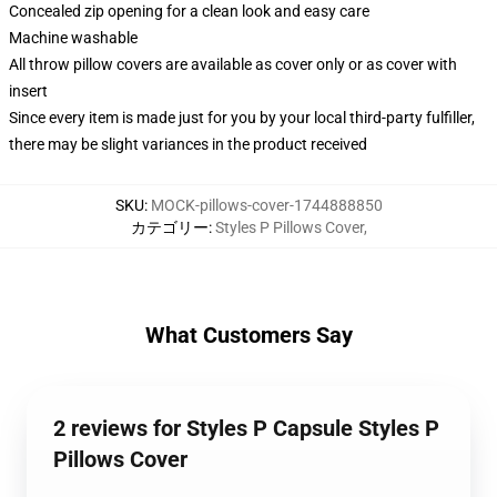
Concealed zip opening for a clean look and easy care
Machine washable
All throw pillow covers are available as cover only or as cover with
insert
Since every item is made just for you by your local third-party fulfiller,
there may be slight variances in the product received
SKU
:
MOCK-pillows-cover-1744888850
カテゴリー
:
Styles P Pillows Cover
,
What Customers Say
2 reviews for Styles P Capsule Styles P
Pillows Cover