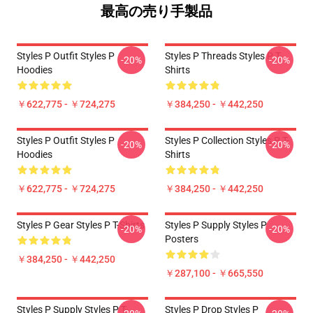
最高の売り手製品
Styles P Outfit Styles P
Styles P Threads Styles P T-
-20%
-20%
Hoodies
Shirts
￥622,775 - ￥724,275
￥384,250 - ￥442,250
Styles P Outfit Styles P
Styles P Collection Styles P T-
-20%
-20%
Hoodies
Shirts
￥622,775 - ￥724,275
￥384,250 - ￥442,250
Styles P Gear Styles P T-Shirts
Styles P Supply Styles P
-20%
-20%
Posters
￥384,250 - ￥442,250
￥287,100 - ￥665,550
Styles P Supply Styles P T-
Styles P Drop Styles P