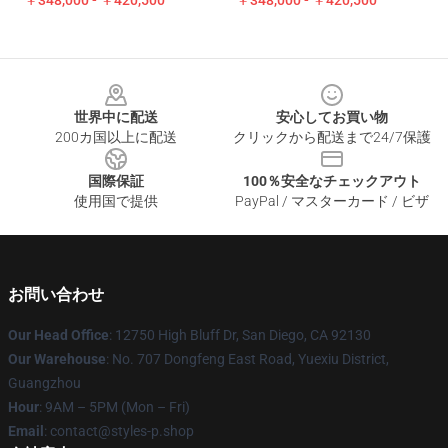
￥348,000 - ￥420,500
￥348,000 - ￥420,500
Footer
世界中に配送
安心してお買い物
200カ国以上に配送
クリックから配送まで24/7保護
国際保証
100％安全なチェックアウト
使用国で提供
PayPal / マスターカード / ビザ
お問い合わせ
Our Head Office
: 12750 High Bluff Dr, San Diego, CA 92130
Our Warehouse
: No. 707 Dongfeng East Road, Yuexiu District,
Guangzhou
Hour
: 9AM – 5PM (Mon – Fri)
Email
: contact@styles-p.shop