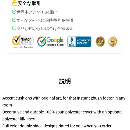
安全な取引
世界中どこでもお届け
すべての小包に追跡番号を提供
商品が届かない場合は全額返金
説明
Accent cushions with original art, for that instant zhuzh factor in any
room
Decorative and durable 100% spun polyester cover with an optional
polyester fill/insert
Full-color double-sided design printed for you when you order