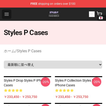
FREE
shipping on orders over $100
Styles P Shop - Official Styles P Merchandise Store
Open menu
Styles P Cases
ホーム
/
Styles P Cases
Styles P Drop Styles P IPhone
Styles P Collection Styles P
-20%
-20%
Cases
IPhone Cases
￥233,450 - ￥253,750
￥233,450 - ￥253,750