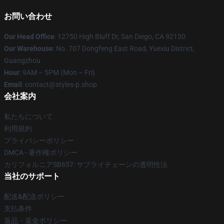
お問い合わせ
Our Head Office
: 12750 High Bluff Dr, San Diego, CA 92130
Our Warehouse
: No. 707 Dongfeng East Road, Yuexiu District,
Guangzhou
Hour
: 9AM – 5PM (Mon – Fri)
Email
: contact@styles-p.shop
会社案内
私たちについて
利用規約
プライバシーポリシー
DMCA - 著作権ポリシー
カリフォルニアSB657: サプライチェーンの透明性法
当社のサポート
配送&配送ポリシー
支払条件
返品・返金ポリシー