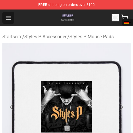
FREE
shipping on orders over $100
Styles P Shop - Official Styles P Merchandise Store
Open menu
Startseite
/
Styles P Accessories
/
Styles P Mouse Pads