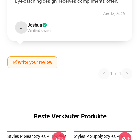
Eye-catching design, receives compliments often.
Apr 13, 2025
Joshua
J
Verified owner
Write your review
1
/
1
Beste Verkäufer Produkte
Styles P Gear Styles P Hoodies
Styles P Supply Styles P T-
-20%
-20%