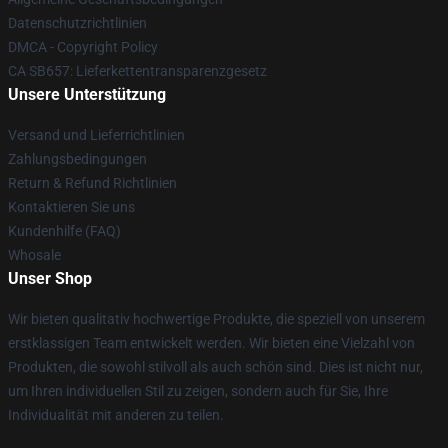
Datenschutzrichtlinien
DMCA - Copyright Policy
CA SB657: Lieferkettentransparenzgesetz
Unsere Unterstützung
Versand und Lieferrichtlinien
Zahlungsbedingungen
Return & Refund Richtlinien
Kontaktieren Sie uns
Kundenhilfe (FAQ)
Whosale
Unser Shop
Wir bieten qualitativ hochwertige Produkte, die speziell von unserem
erstklassigen Team entwickelt werden. Wir bieten eine Vielzahl von
Produkten, die sowohl stilvoll als auch schön sind. Dies ist nicht nur,
um Ihren individuellen Stil zu zeigen, sondern auch für Sie, Ihre
Individualität mit anderen zu teilen.