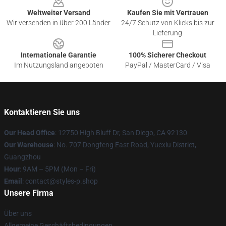
Weltweiter Versand
Kaufen Sie mit Vertrauen
Wir versenden in über 200 Länder
24/7 Schutz von Klicks bis zur
Lieferung
Internationale Garantie
100% Sicherer Checkout
Im Nutzungsland angeboten
PayPal / MasterCard / Visa
Kontaktieren Sie uns
Our Head Office
: 12750 High Bluff Dr, San Diego, CA 92130
Our Warehouse
: No. 707 Dongfeng East Road, Yuexiu District,
Guangzhou
Hour
: 9AM – 5PM (Mon – Fri)
Email
: contact@styles-p.shop
Unsere Firma
Über uns
Allgemeine Geschäftsbedingungen