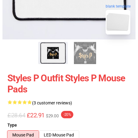
blank template
Styles P Outfit Styles P Mouse
Pads
(3 customer reviews)
£28.64
£22.91
-20%
$29.00
Type
Mouse Pad
LED Mouse Pad