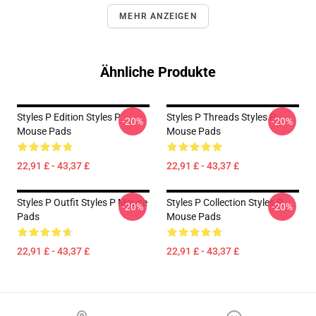
MEHR ANZEIGEN
Ähnliche Produkte
Styles P Edition Styles P
Styles P Threads Styles P
-20%
-20%
Mouse Pads
Mouse Pads
22,91 £ - 43,37 £
22,91 £ - 43,37 £
Styles P Outfit Styles P Mouse
Styles P Collection Styles P
-20%
-20%
Pads
Mouse Pads
22,91 £ - 43,37 £
22,91 £ - 43,37 £
Footer