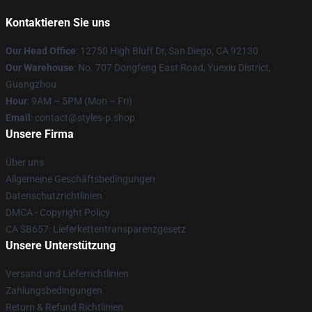
Kontaktieren Sie uns
Our Head Office
: 12750 High Bluff Dr, San Diego, CA 92130
Our Warehouse
: No. 707 Dongfeng East Road, Yuexiu District,
Guangzhou
Hour
: 9AM – 5PM (Mon – Fri)
Email
: contact@styles-p.shop
Unsere Firma
Über uns
Allgemeine Geschäftsbedingungen
Datenschutzrichtlinien
DMCA - Copyright Policy
CA SB657: Lieferkettentransparenzgesetz
Unsere Unterstützung
Versand und Lieferrichtlinien
Zahlungsbedingungen
Return & Refund Richtlinien