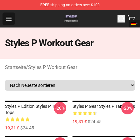
FREE
shipping on orders over $100
Styles P Shop - Official Styles P Merchandise Store
Open menu
Styles P Workout Gear
Startseite
/
Styles P Workout Gear
Styles P Edition Styles P Tank
Styles P Gear Styles P Tank Tops
-20%
-20%
Tops
19,31 £
$24.45
19,31 £
$24.45