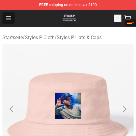
FREE
shipping on orders over $100
Styles P Shop - Official Styles P Merchandise Store
Open menu
Startseite
/
Styles P Cloth
/
Styles P Hats & Caps