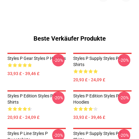
Beste Verkäufer Produkte
Styles P Gear Styles P Hoodies
Styles P Supply Styles P T-
-20%
-20%
Shirts
33,93 £ - 39,46 £
20,93 £ - 24,09 £
Styles P Edition Styles P T-
Styles P Edition Styles P
-20%
-20%
Shirts
Hoodies
20,93 £ - 24,09 £
33,93 £ - 39,46 £
Styles P Line Styles P
Styles P Supply Styles P T-
-20%
-20%