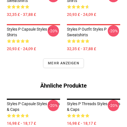
Sweatshirts
Shirts
32,35 £ - 37,88 £
20,93 £ - 24,09 £
Styles P Capsule Styles P T-
Styles P Outfit Styles P
-20%
-20%
Shirts
Sweatshirts
20,93 £ - 24,09 £
32,35 £ - 37,88 £
MEHR ANZEIGEN
Ähnliche Produkte
Styles P Capsule Styles P Hats
Styles P Threads Styles P Hats
-20%
-20%
& Caps
& Caps
16,98 £ - 18,17 £
16,98 £ - 18,17 £