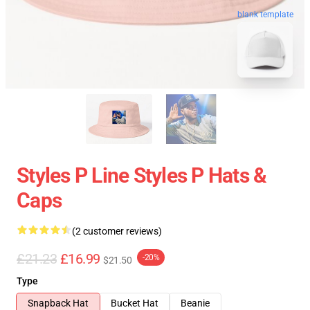
blank template
Styles P Line Styles P Hats &
Caps
(2 customer reviews)
£21.23
£16.99
-20%
$21.50
Type
Snapback Hat
Bucket Hat
Beanie