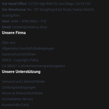
Our Head Office
: 12750 High Bluff Dr, San Diego, CA 92130
Our Warehouse
: No. 707 Dongfeng East Road, Yuexiu District,
Guangzhou
Hour
: 9AM – 5PM (Mon – Fri)
Email
: contact@styles-p.shop
Unsere Firma
Über uns
Allgemeine Geschäftsbedingungen
Datenschutzrichtlinien
DMCA - Copyright Policy
CA SB657: Lieferkettentransparenzgesetz
Unsere Unterstützung
Versand und Lieferrichtlinien
Zahlungsbedingungen
Return & Refund Richtlinien
Kontaktieren Sie uns
Kundenhilfe (FAQ)