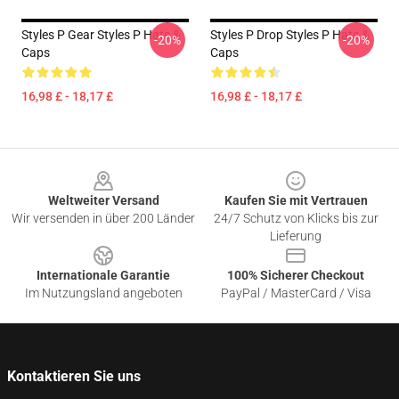
Styles P Gear Styles P Hats &
Styles P Drop Styles P Hats &
-20%
-20%
Caps
Caps
16,98 £ - 18,17 £
16,98 £ - 18,17 £
Footer
Weltweiter Versand
Kaufen Sie mit Vertrauen
Wir versenden in über 200 Länder
24/7 Schutz von Klicks bis zur
Lieferung
Internationale Garantie
100% Sicherer Checkout
Im Nutzungsland angeboten
PayPal / MasterCard / Visa
Kontaktieren Sie uns