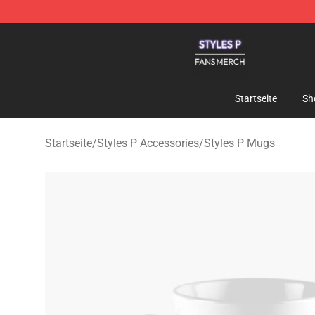
Styles P Shop - Official Styles P Merchandise Store
Startseite
Sh
Startseite
/
Styles P Accessories
/
Styles P Mugs