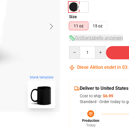
Size
11 oz
15 oz
Größentabelle anzeigen
Quantity
Diese Aktion endet in
03
blank template
Deliver to United States
Cost to ship:
$6.99
Standard - Order today to g
Production
Today