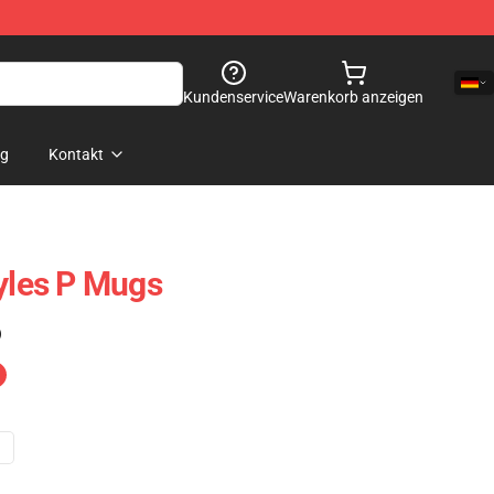
Kundenservice
Warenkorb anzeigen
og
Kontakt
tyles P Mugs
)