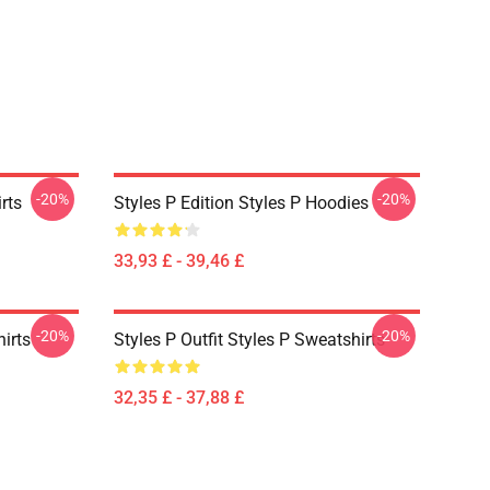
-20%
-20%
rts
Styles P Edition Styles P Hoodies
33,93 £ - 39,46 £
-20%
-20%
hirts
Styles P Outfit Styles P Sweatshirts
32,35 £ - 37,88 £