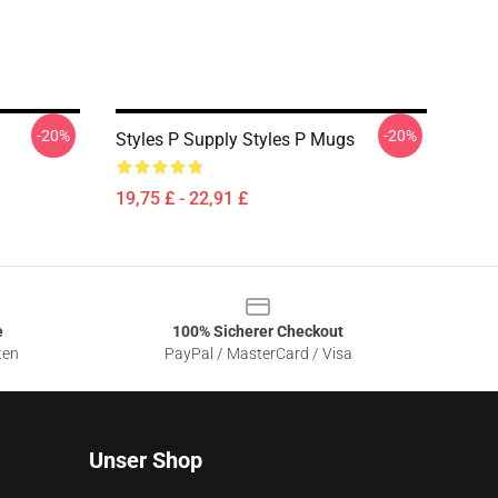
-20%
-20%
Styles P Supply Styles P Mugs
19,75 £ - 22,91 £
e
100% Sicherer Checkout
ten
PayPal / MasterCard / Visa
Unser Shop