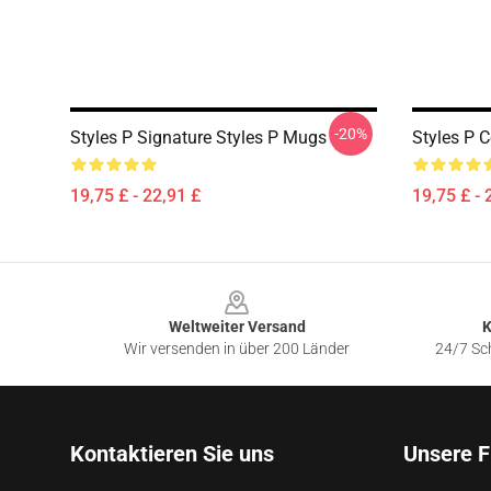
-20%
Styles P Signature Styles P Mugs
Styles P C
19,75 £ - 22,91 £
19,75 £ - 
Footer
Weltweiter Versand
K
Wir versenden in über 200 Länder
24/7 Sch
Kontaktieren Sie uns
Unsere F