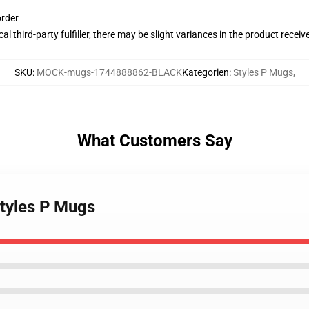
order
al third-party fulfiller, there may be slight variances in the product receiv
SKU
:
MOCK-mugs-1744888862-BLACK
Kategorien
:
Styles P Mugs
,
What Customers Say
Styles P Mugs