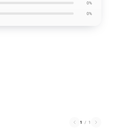
0%
0%
1
/
1