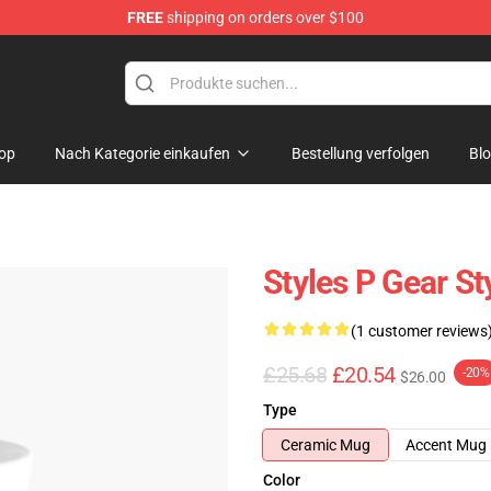
FREE
shipping on orders over $100
op
Nach Kategorie einkaufen
Bestellung verfolgen
Bl
Styles P Gear S
(1 customer reviews
£25.68
£20.54
-20%
$26.00
Type
Ceramic Mug
Accent Mug
Color