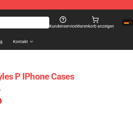
Kundenservice
Warenkorb anzeigen
og
Kontakt
tyles P IPhone Cases
)