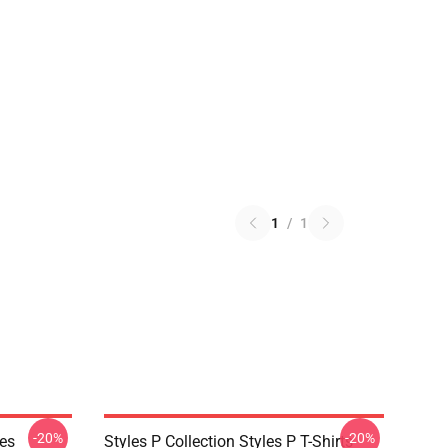
1
/
1
-20%
-20%
ies
Styles P Collection Styles P T-Shirts