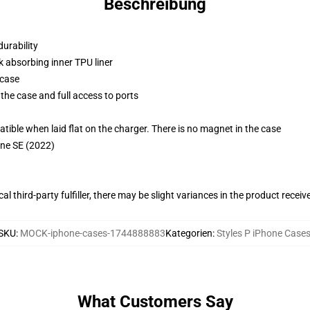
Beschreibung
durability
k absorbing inner TPU liner
 case
the case and full access to ports
g
le when laid flat on the charger. There is no magnet in the case
one SE (2022)
al third-party fulfiller, there may be slight variances in the product receiv
SKU
:
MOCK-iphone-cases-1744888883
Kategorien
:
Styles P iPhone Case
What Customers Say