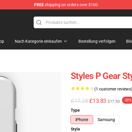
FREE
shipping on orders over $100
op
Nach Kategorie einkaufen
Bestellung verfolgen
Bl
Styles P Gear S
(1 customer reviews
£17.28
£13.83
-20%
$17.50
Type
iPhone
Samsung
Style