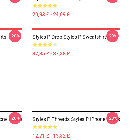
20,93 £ - 24,09 £
-20%
-20%
rts
Styles P Drop Styles P Sweatshirts
32,35 £ - 37,88 £
-20%
-20%
hone Cases
Styles P Threads Styles P IPhone Cases
12,71 £ - 13,82 £