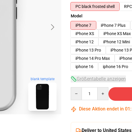
PC black frosted shell
RPC 
Model
iPhone 7
iPhone 7 Plus
iPhone XS
iPhone XS Max
iPhone 12
iPhone 12 Mini
iPhone 13 Pro
iPhone 13 
iPhone 14 Pro Max
iPhone
iphone 16
iphone 16 Pro
Größentabelle anzeigen
blank template
Quantity
Diese Aktion endet in
01
Deliver to United States