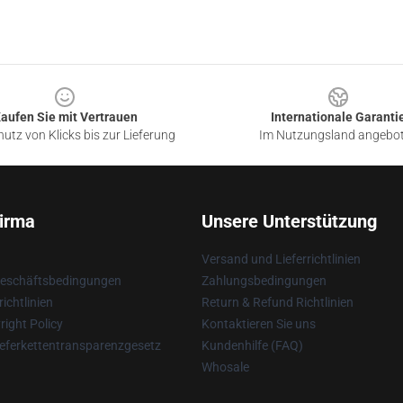
aufen Sie mit Vertrauen
Internationale Garanti
utz von Klicks bis zur Lieferung
Im Nutzungsland angebo
irma
Unsere Unterstützung
Versand und Lieferrichtlinien
Geschäftsbedingungen
Zahlungsbedingungen
ichtlinien
Return & Refund Richtlinien
ight Policy
Kontaktieren Sie uns
eferkettentransparenzgesetz
Kundenhilfe (FAQ)
Whosale