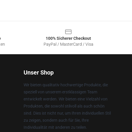
e
100% Sicherer Checkout
ten
PayPal / MasterCard / Visa
Unser Shop
Wir bieten qualitativ hochwertige Produkte, die
speziell von unserem erstklassigen Team
entwickelt werden. Wir bieten eine Vielzahl von
Produkten, die sowohl stilvoll als auch schön
sind. Dies ist nicht nur, um Ihren individuellen Stil
zu zeigen, sondern auch für Sie, Ihre
Individualität mit anderen zu teilen.