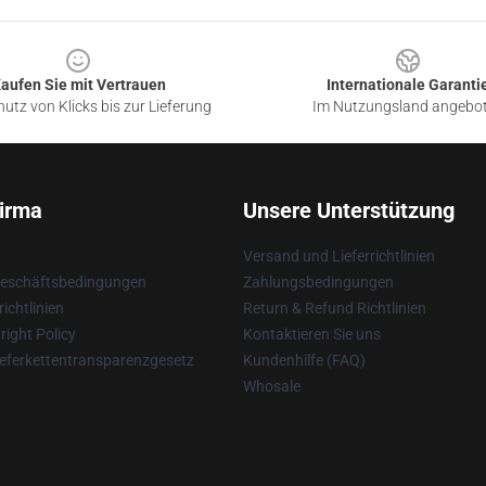
aufen Sie mit Vertrauen
Internationale Garanti
utz von Klicks bis zur Lieferung
Im Nutzungsland angebo
irma
Unsere Unterstützung
Versand und Lieferrichtlinien
Geschäftsbedingungen
Zahlungsbedingungen
ichtlinien
Return & Refund Richtlinien
ight Policy
Kontaktieren Sie uns
eferkettentransparenzgesetz
Kundenhilfe (FAQ)
Whosale