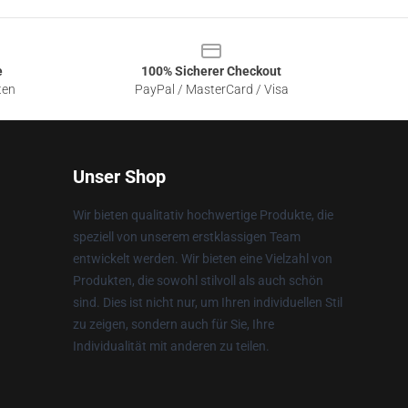
e
100% Sicherer Checkout
ten
PayPal / MasterCard / Visa
Unser Shop
Wir bieten qualitativ hochwertige Produkte, die
speziell von unserem erstklassigen Team
entwickelt werden. Wir bieten eine Vielzahl von
Produkten, die sowohl stilvoll als auch schön
sind. Dies ist nicht nur, um Ihren individuellen Stil
zu zeigen, sondern auch für Sie, Ihre
Individualität mit anderen zu teilen.