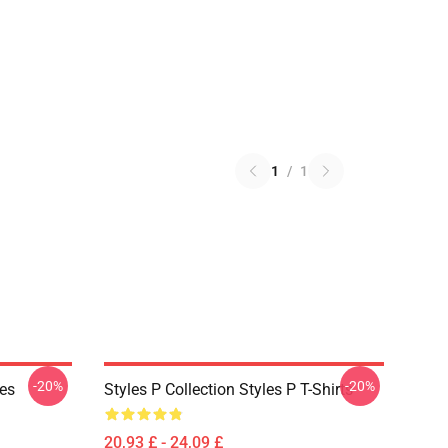
1
/
1
-20%
-20%
ies
Styles P Collection Styles P T-Shirts
20,93 £ - 24,09 £