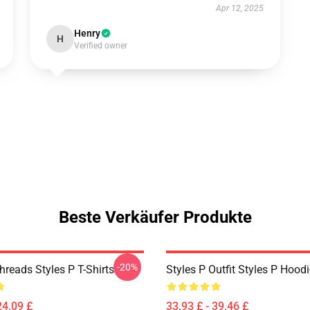
Apr 12, 2025
Henry
H
Verified owner
Beste Verkäufer Produkte
-20%
hreads Styles P T-Shirts
Styles P Outfit Styles P Hood
24,09 £
33,93 £ - 39,46 £