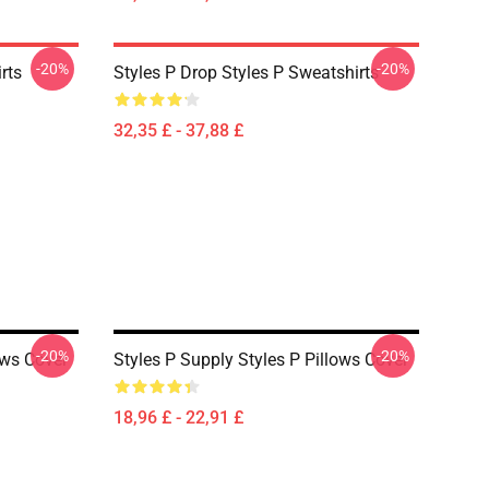
-20%
-20%
rts
Styles P Drop Styles P Sweatshirts
32,35 £ - 37,88 £
-20%
-20%
ows Cover
Styles P Supply Styles P Pillows Cover
18,96 £ - 22,91 £