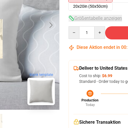
20x20in (50x50cm)
Größentabelle anzeigen
Quantity
Diese Aktion endet in
00
Deliver to United States
blank template
Cost to ship:
$6.99
Standard - Order today to g
Production
Today
Sichere Transaktion