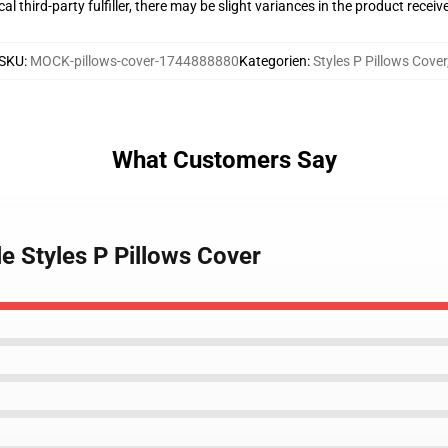
al third-party fulfiller, there may be slight variances in the product receiv
SKU
:
MOCK-pillows-cover-1744888880
Kategorien
:
Styles P Pillows Cover
What Customers Say
le Styles P Pillows Cover