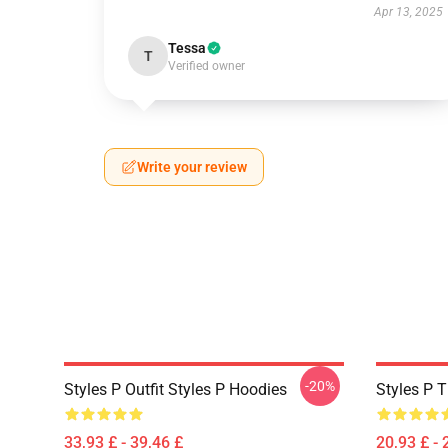
Apr 13, 2025
Tessa
T
Verified owner
Write your review
-20%
Styles P Outfit Styles P Hoodies
Styles P T
33,93 £ - 39,46 £
20,93 £ - 