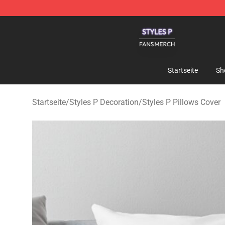
Styles P Shop - Official Styles P Merchandise Store
Startseite
Sh
Startseite
/
Styles P Decoration
/
Styles P Pillows Cover