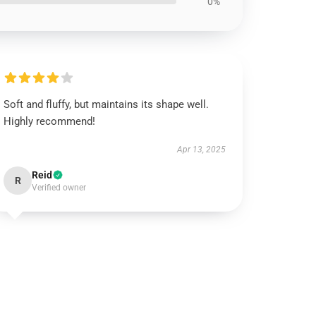
0%
Soft and fluffy, but maintains its shape well.
Highly recommend!
Apr 13, 2025
Reid
R
Verified owner