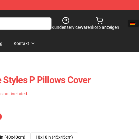
Kundenservice
Warenkorb anzeigen
og
Kontakt
 Styles P Pillows Cover
 is not included.
)
in (40x40cm)
18x18in (45x45cm)