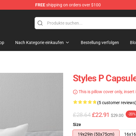
FREE
shipping on orders over $100
op
Nach Kategorie einkaufen
Bestellung verfolgen
Bl
Styles P Capsule
This is pillow cover only, insert
(5 customer reviews
£28.64
£22.91
-20%
$29.00
Size
19x29in (50x75cm)
16x16