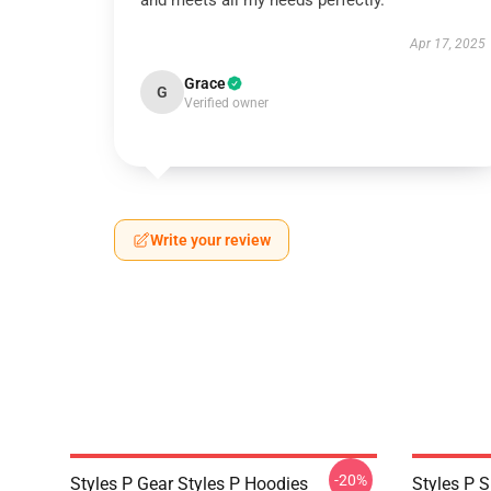
and meets all my needs perfectly.
Apr 17, 2025
Grace
G
Verified owner
Write your review
-20%
Styles P Gear Styles P Hoodies
Styles P S