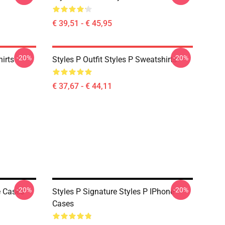
€ 39,51 - € 45,95
-20%
-20%
hirts
Styles P Outfit Styles P Sweatshirts
€ 37,67 - € 44,11
-20%
-20%
e Cases
Styles P Signature Styles P IPhone
Cases