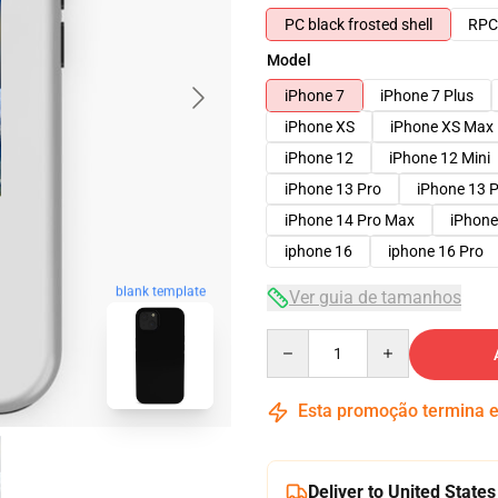
PC black frosted shell
RPC 
Model
iPhone 7
iPhone 7 Plus
iPhone XS
iPhone XS Max
iPhone 12
iPhone 12 Mini
iPhone 13 Pro
iPhone 13 
iPhone 14 Pro Max
iPhone
iphone 16
iphone 16 Pro
blank template
Ver guia de tamanhos
Quantity
Esta promoção termina
Deliver to United States