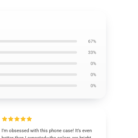
67%
33%
0%
0%
0%
I’m obsessed with this phone case! It’s even