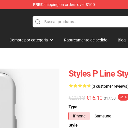
FREE
shipping on orders over $100
Compre por categoria
Rastreamento de pedido
Blog
Styles P Line St
(3 customer reviews
€20.13
€16.10
-20%
$17.50
Type
iPhone
Samsung
Style