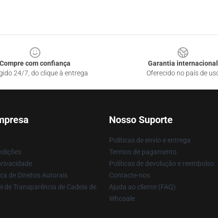
Compre com confiança
Garantia internacional
gido 24/7, do clique à entrega
Oferecido no país de us
mpresa
Nosso Suporte
Políticas de envio e entrega
ndições
Termos de pagamento
privacidade
Políticas de devolução e reembolso
ca de Direitos Autorais
Contacte-nos
i de Transparência de Cadeia de
Ajuda ao cliente (FAQ)
Whosale