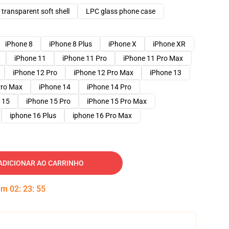
transparent soft shell
LPC glass phone case
iPhone 8
iPhone 8 Plus
iPhone X
iPhone XR
iPhone 11
iPhone 11 Pro
iPhone 11 Pro Max
iPhone 12 Pro
iPhone 12 Pro Max
iPhone 13
Pro Max
iPhone 14
iPhone 14 Pro
 15
iPhone 15 Pro
iPhone 15 Pro Max
iphone 16 Plus
iphone 16 Pro Max
ADICIONAR AO CARRINHO
 em
02
:
23
:
54