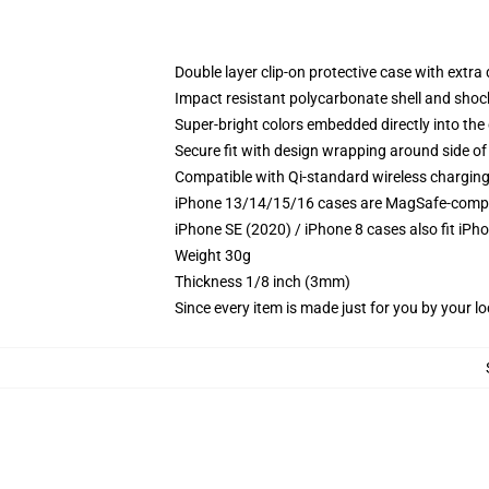
Double layer clip-on protective case with extra 
Impact resistant polycarbonate shell and shoc
Super-bright colors embedded directly into the
Secure fit with design wrapping around side of 
Compatible with Qi-standard wireless chargin
iPhone 13/14/15/16 cases are MagSafe-compatib
iPhone SE (2020) / iPhone 8 cases also fit iPh
Weight 30g
Thickness 1/8 inch (3mm)
Since every item is made just for you by your loc