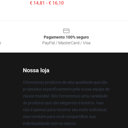
€ 14,81 - € 16,10
Pagamento 100% seguro
o
PayPal / MasterCard / Visa
Nossa loja
Oferecemos produtos de alta qualidade que são
projetados especificamente pela nossa equipe de
classe mundial. Nós fornecemos uma variedade
de produtos que são elegantes e bonitos. Isso
não é apenas para mostrar seu estilo individual,
mas também para você compartilhar sua
individualidade com os outros.