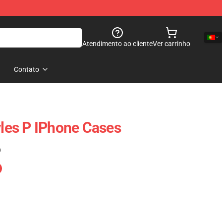
Atendimento ao cliente
Ver carrinho
Contato
yles P IPhone Cases
)