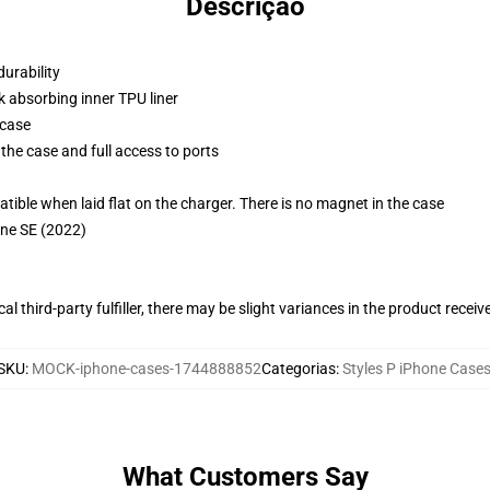
Descrição
durability
k absorbing inner TPU liner
 case
the case and full access to ports
g
le when laid flat on the charger. There is no magnet in the case
one SE (2022)
al third-party fulfiller, there may be slight variances in the product receiv
SKU
:
MOCK-iphone-cases-1744888852
Categorias
:
Styles P iPhone Case
What Customers Say