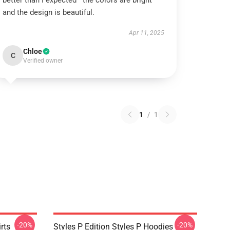
better than I expected—the colors are bright
and the design is beautiful.
Apr 11, 2025
Chloe
C
Verified owner
1
/
1
-20%
-20%
rts
Styles P Edition Styles P Hoodies