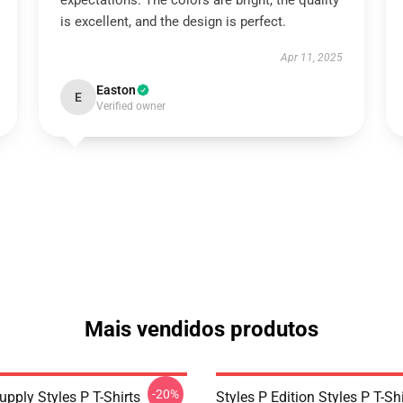
expectations. The colors are bright, the quality
is excellent, and the design is perfect.
Apr 11, 2025
Easton
E
Verified owner
Mais vendidos produtos
-20%
upply Styles P T-Shirts
Styles P Edition Styles P T-Shi