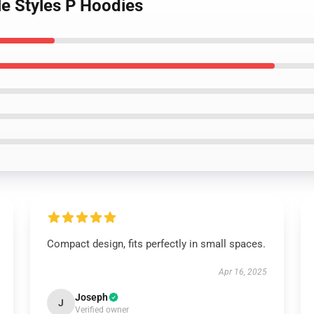
le Styles P Hoodies
Compact design, fits perfectly in small spaces.
Apr 16, 2025
Joseph
J
Verified owner