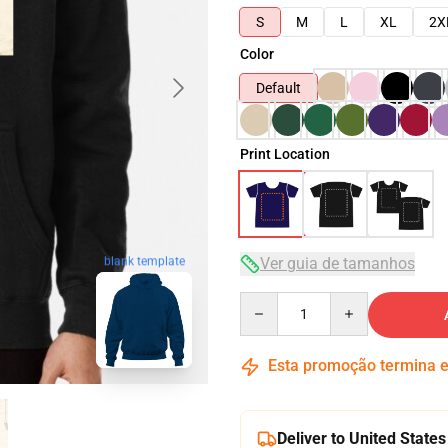
S
M
L
XL
2X
Color
Default
Print Location
Ver guia de tamanhos
blank template
Quantity
Esta promoção termina
Deliver to United States