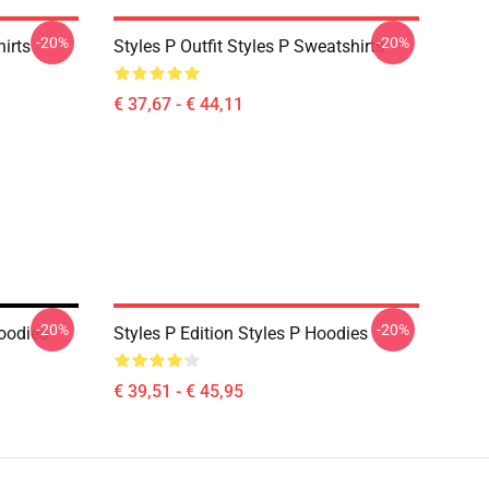
-20%
-20%
hirts
Styles P Outfit Styles P Sweatshirts
€ 37,67 - € 44,11
-20%
-20%
Hoodies
Styles P Edition Styles P Hoodies
€ 39,51 - € 45,95