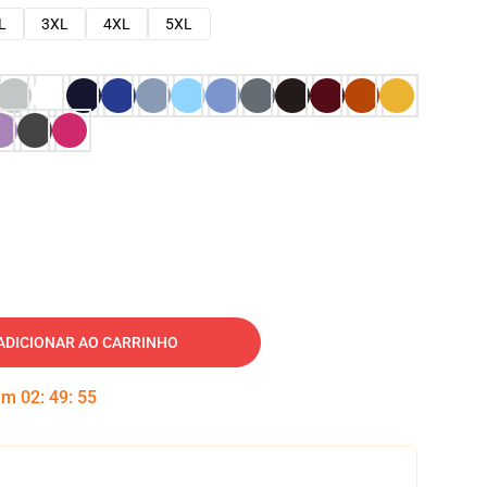
L
3XL
4XL
5XL
ADICIONAR AO CARRINHO
 em
02
:
49
:
54