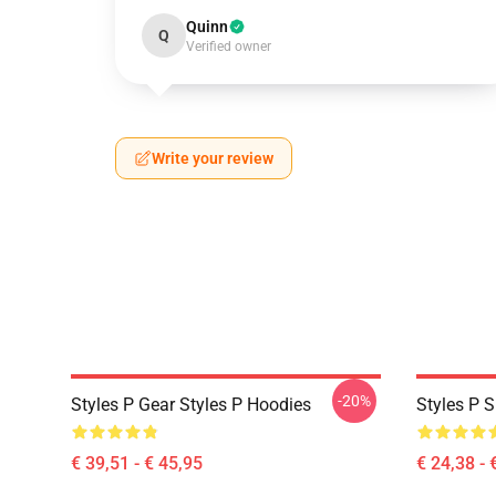
Quinn
Q
Verified owner
Write your review
-20%
Styles P Gear Styles P Hoodies
Styles P S
€ 39,51 - € 45,95
€ 24,38 - 