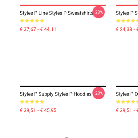
-20%
Styles P Line Styles P Sweatshirts
Styles P S
€ 37,67 - € 44,11
€ 24,38 - 
-20%
Styles P Supply Styles P Hoodies
Styles P O
€ 39,51 - € 45,95
€ 39,51 - 
Footer