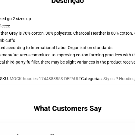
Descrição
zed go 2 sizes up
fleece
ather Grey is 70% cotton, 30% polyester. Charcoal Heather is 60% cotton,
ib cuffs
uated according to International Labor Organization standards
m manufacturers committed to improving cotton farming practices with the
al third-party fulfiller, there may be slight variances in the product receiv
SKU
:
MOCK-hoodies-1744888853-DEFAULT
Categorias
:
Styles P Hoodies
What Customers Say