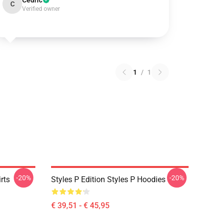
Cedric
C
Verified owner
1
/
1
-20%
-20%
rts
Styles P Edition Styles P Hoodies
€ 39,51 - € 45,95