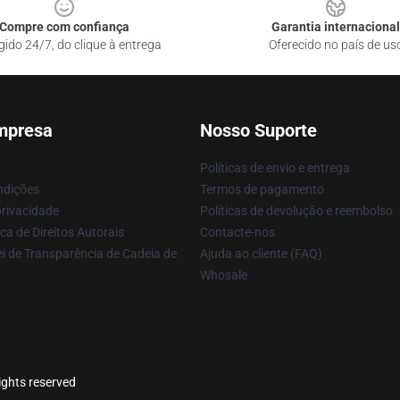
Compre com confiança
Garantia internacional
gido 24/7, do clique à entrega
Oferecido no país de us
mpresa
Nosso Suporte
Políticas de envio e entrega
ndições
Termos de pagamento
privacidade
Políticas de devolução e reembolso
ca de Direitos Autorais
Contacte-nos
i de Transparência de Cadeia de
Ajuda ao cliente (FAQ)
Whosale
rights reserved