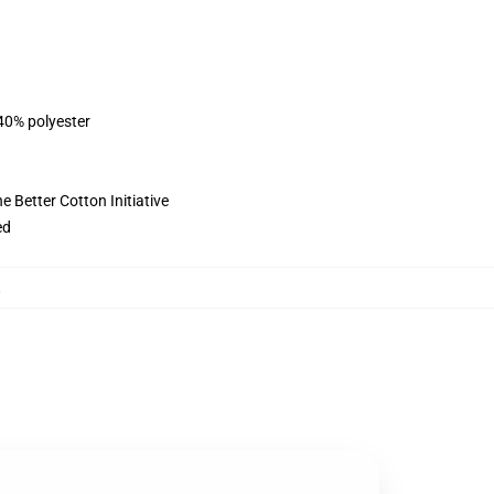
 40% polyester
 Better Cotton Initiative
ed
,