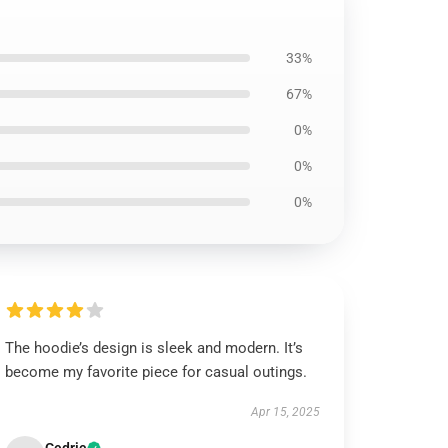
33%
67%
0%
0%
0%
The hoodie’s design is sleek and modern. It’s
become my favorite piece for casual outings.
Apr 15, 2025