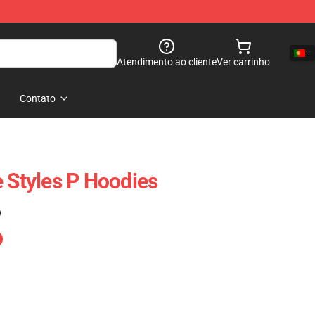
Atendimento ao cliente
Ver carrinho
Contato
e Styles P Hoodies
)