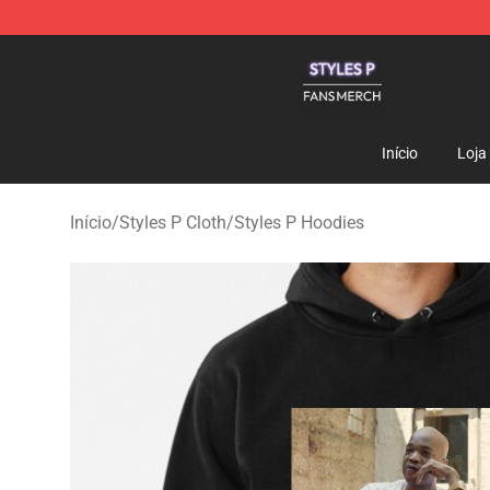
Styles P Shop - Official Styles P Merchandise Store
Início
Loja
Início
/
Styles P Cloth
/
Styles P Hoodies