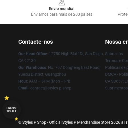
Envio mundial
Enviamos para mais de 200 países
Prote
Contacte-nos
Nossa e
Our Head Office
: 12750 High Bluff Dr, San Diego,
Sobre nós
CA 92130
Termos e Co
Our Warehouse
: No. 707 Dongfeng East Road,
Políticas de 
Yuexiu District, Guangzhou
DMCA - Políti
Hour
: 9AM – 5PM (Mon – Fri)
CA SB657: Le
Email
: contact@styles-p.shop
Suprimentos
UNLOCK
10% OFF
© Styles P Shop - Official Styles P Merchandise Store 2026 all 