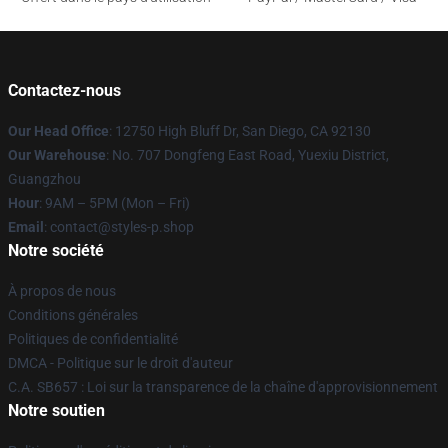
Contactez-nous
Our Head Office
: 12750 High Bluff Dr, San Diego, CA 92130
Our Warehouse
: No. 707 Dongfeng East Road, Yuexiu District,
Guangzhou
Hour
: 9AM – 5PM (Mon – Fri)
Email
: contact@styles-p.shop
Notre société
À propos de nous
Conditions générales
Politiques de confidentialité
DMCA - Politique sur le droit d'auteur
C.A. SB657 : Loi sur la transparence de la chaîne d'approvisionnement
Notre soutien