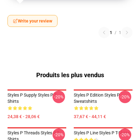
Write your review
1
/
1
Produits les plus vendus
Styles P Supply Styles P T-
Styles P Edition Styles P
-20%
-20%
Shirts
Sweatshirts
24,38 € - 28,06 €
37,67 € - 44,11 €
Styles P Threads Styles P T-
Styles P Line Styles P T-Shirts
-20%
-20%
Shirts