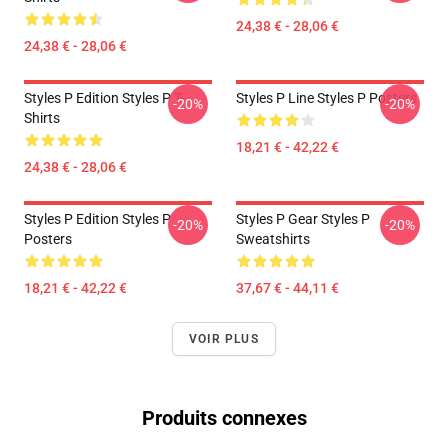
24,38 € - 28,06 €
24,38 € - 28,06 €
Styles P Edition Styles P T-
Styles P Line Styles P Posters
-20%
-20%
Shirts
18,21 € - 42,22 €
24,38 € - 28,06 €
Styles P Edition Styles P
Styles P Gear Styles P
-20%
-20%
Posters
Sweatshirts
18,21 € - 42,22 €
37,67 € - 44,11 €
VOIR PLUS
Produits connexes