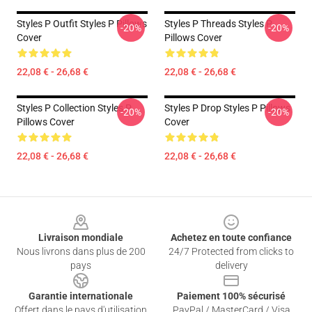
Styles P Outfit Styles P Pillows
Styles P Threads Styles P
-20%
-20%
Cover
Pillows Cover
22,08 € - 26,68 €
22,08 € - 26,68 €
Styles P Collection Styles P
Styles P Drop Styles P Pillows
-20%
-20%
Pillows Cover
Cover
22,08 € - 26,68 €
22,08 € - 26,68 €
Footer
Livraison mondiale
Achetez en toute confiance
Nous livrons dans plus de 200
24/7 Protected from clicks to
pays
delivery
Garantie internationale
Paiement 100% sécurisé
Offert dans le pays d'utilisation
PayPal / MasterCard / Visa