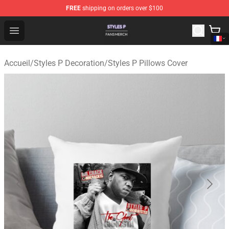
FREE
shipping on orders over $100
Styles P Shop - Official Styles P Merchandise Store
Open menu
Accueil
/
Styles P Decoration
/
Styles P Pillows Cover