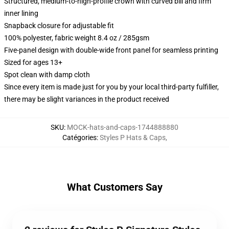
Structured, medium-to-high-profile crown with curved bill and firm
inner lining
Snapback closure for adjustable fit
100% polyester, fabric weight 8.4 oz / 285gsm
Five-panel design with double-wide front panel for seamless printing
Sized for ages 13+
Spot clean with damp cloth
Since every item is made just for you by your local third-party fulfiller,
there may be slight variances in the product received
SKU
:
MOCK-hats-and-caps-1744888880
Catégories
:
Styles P Hats & Caps
,
What Customers Say