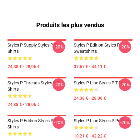
Produits les plus vendus
Styles P Supply Styles P T-
Styles P Edition Styles P
-20%
-20%
Shirts
Sweatshirts
24,38 € - 28,06 €
37,67 € - 44,11 €
Styles P Threads Styles P T-
Styles P Line Styles P T-Shirts
-20%
-20%
Shirts
24,38 € - 28,06 €
24,38 € - 28,06 €
Styles P Edition Styles P T-
Styles P Line Styles P Posters
-20%
-20%
Shirts
18,21 € - 42,22 €