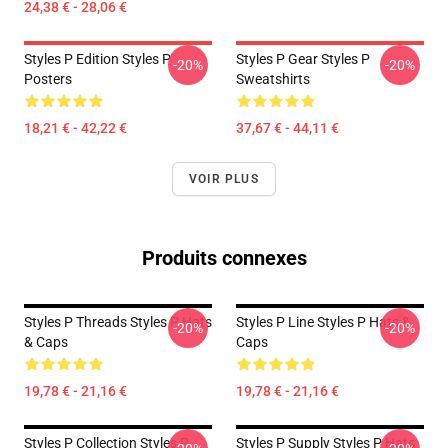
24,38 € - 28,06 €
Styles P Edition Styles P
Styles P Gear Styles P
-20%
-20%
Posters
Sweatshirts
18,21 € - 42,22 €
37,67 € - 44,11 €
VOIR PLUS
Produits connexes
Styles P Threads Styles P Hats
Styles P Line Styles P Hats &
-20%
-20%
& Caps
Caps
19,78 € - 21,16 €
19,78 € - 21,16 €
Styles P Collection Styles P
Styles P Supply Styles P Hats