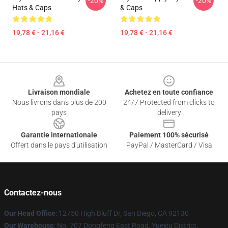
-20%
-20%
Hats & Caps
& Caps
19,78 € - 21,16 €
19,78 € - 21,16 €
Footer
Livraison mondiale
Achetez en toute confiance
Nous livrons dans plus de 200
24/7 Protected from clicks to
pays
delivery
Garantie internationale
Paiement 100% sécurisé
Offert dans le pays d'utilisation
PayPal / MasterCard / Visa
Contactez-nous
Our Head Office
: 12750 High Bluff Dr, San Diego, CA 92130
Our Warehouse
: No. 707 Dongfeng East Road, Yuexiu District,