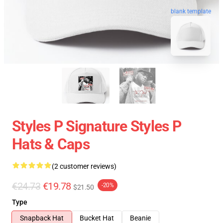
blank template
Styles P Signature Styles P
Hats & Caps
(2 customer reviews)
€24.73
€19.78
-20%
$21.50
Type
Snapback Hat
Bucket Hat
Beanie