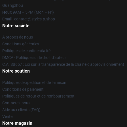
Guangzhou
Hour
: 9AM – 5PM (Mon – Fri)
Email
: contact@styles-p.shop
Notre société
À propos de nous
Conditions générales
Politiques de confidentialité
DMCA - Politique sur le droit d'auteur
C.A. SB657 : Loi sur la transparence de la chaîne d'approvisionnement
Notre soutien
Politiques d'expédition et de livraison
Conditions de paiement
Politiques de retour et de remboursement
Contactez-nous
Aide aux clients (FAQ)
Vente
Notre magasin