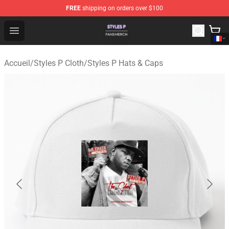
FREE
shipping on orders over $100
Styles P Shop - Official Styles P Merchandise Store
Open menu
Accueil
/
Styles P Cloth
/
Styles P Hats & Caps