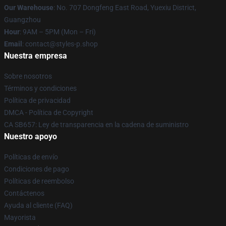
Our Warehouse
: No. 707 Dongfeng East Road, Yuexiu District,
Guangzhou
Hour
: 9AM – 5PM (Mon – Fri)
Email
: contact@styles-p.shop
Nuestra empresa
Sobre nosotros
Términos y condiciones
Política de privacidad
DMCA - Política de Copyright
CA SB657: Ley de transparencia en la cadena de suministro
Nuestro apoyo
Políticas de envío
Condiciones de pago
Políticas de reembolso
Contáctenos
Ayuda al cliente (FAQ)
Mayorista