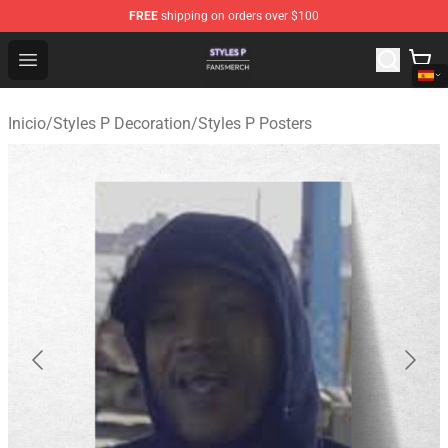
FREE
shipping on orders over $100
Styles P Shop - Official Styles P Merchandise Store
Open menu
Inicio
/
Styles P Decoration
/
Styles P Posters