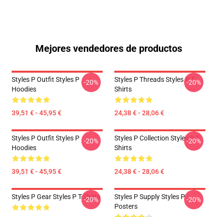
Mejores vendedores de productos
Styles P Outfit Styles P
Styles P Threads Styles P T-
-20%
-20%
Hoodies
Shirts
39,51 € - 45,95 €
24,38 € - 28,06 €
Styles P Outfit Styles P
Styles P Collection Styles P T-
-20%
-20%
Hoodies
Shirts
39,51 € - 45,95 €
24,38 € - 28,06 €
Styles P Gear Styles P T-Shirts
Styles P Supply Styles P
-20%
-20%
Posters