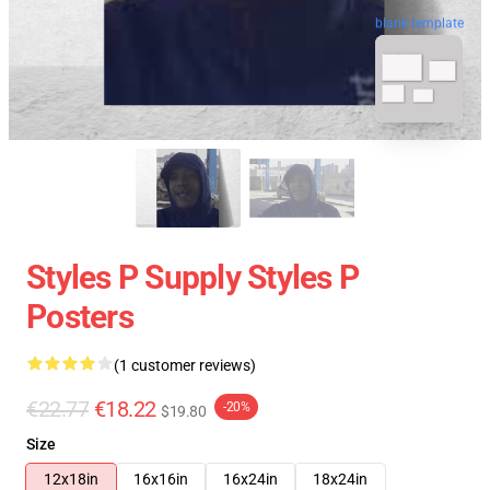
blank template
Styles P Supply Styles P
Posters
(1 customer reviews)
€22.77
€18.22
-20%
$19.80
Size
12x18in
16x16in
16x24in
18x24in