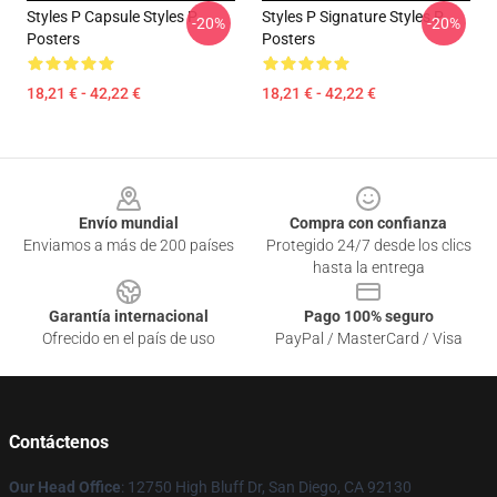
Styles P Capsule Styles P
Styles P Signature Styles P
-20%
-20%
Posters
Posters
18,21 € - 42,22 €
18,21 € - 42,22 €
Footer
Envío mundial
Compra con confianza
Enviamos a más de 200 países
Protegido 24/7 desde los clics
hasta la entrega
Garantía internacional
Pago 100% seguro
Ofrecido en el país de uso
PayPal / MasterCard / Visa
Contáctenos
Our Head Office
: 12750 High Bluff Dr, San Diego, CA 92130