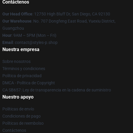
Contáctenos
Our Head Office
: 12750 High Bluff Dr, San Diego, CA 92130
Our Warehouse
: No. 707 Dongfeng East Road, Yuexiu District,
Guangzhou
Hour
: 9AM – 5PM (Mon – Fri)
Email
: contact@styles-p.shop
Nuestra empresa
Sobre nosotros
Términos y condiciones
Política de privacidad
DMCA - Política de Copyright
CA SB657: Ley de transparencia en la cadena de suministro
Nuestro apoyo
Políticas de envío
Condiciones de pago
Políticas de reembolso
Contáctenos