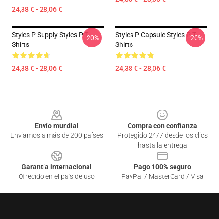
24,38 € - 28,06 €
Styles P Supply Styles P T-
Styles P Capsule Styles P T-
-20%
-20%
Shirts
Shirts
24,38 € - 28,06 €
24,38 € - 28,06 €
Footer
Envío mundial
Compra con confianza
Enviamos a más de 200 países
Protegido 24/7 desde los clics
hasta la entrega
Garantía internacional
Pago 100% seguro
Ofrecido en el país de uso
PayPal / MasterCard / Visa