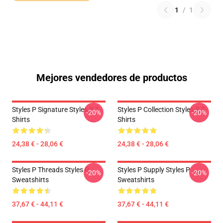
1
/
1
Mejores vendedores de productos
Styles P Signature Styles P T-
Styles P Collection Styles P T-
-20%
-20%
Shirts
Shirts
24,38 € - 28,06 €
24,38 € - 28,06 €
Styles P Threads Styles P
Styles P Supply Styles P
-20%
-20%
Sweatshirts
Sweatshirts
37,67 € - 44,11 €
37,67 € - 44,11 €