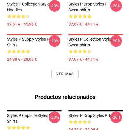
Styles P Collection Styles P
Styles P Drop Styles P
-20%
-20%
Hoodies
Sweatshirts
39,51 € - 45,95 €
37,67 € - 44,11 €
Styles P Supply Styles P T-
Styles P Collection Styles P
-20%
-20%
Shirts
Sweatshirts
24,38 € - 28,06 €
37,67 € - 44,11 €
VER MÁS
Productos relacionados
Styles P Capsule Styles P T-
Styles P Drop Styles P T-Shirts
-20%
-20%
Shirts
24,38 € - 28,06 €