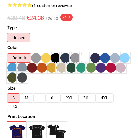
(1 customer reviews)
€30.48
€24.38
-20%
$26.50
Type
Unisex
Color
Default
Size
S
M
L
XL
2XL
3XL
4XL
5XL
Print Location