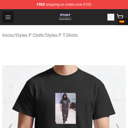
FREE
shipping on orders over $100
Styles P Shop - Official Styles P Merchandise Store
Open menu
Inicio
/
Styles P Cloth
/
Styles P T-Shirts