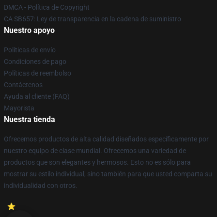
DMCA - Política de Copyright
CA SB657: Ley de transparencia en la cadena de suministro
Nuestro apoyo
Políticas de envío
Condiciones de pago
Políticas de reembolso
Contáctenos
Ayuda al cliente (FAQ)
Mayorista
Nuestra tienda
Ofrecemos productos de alta calidad diseñados específicamente por
nuestro equipo de clase mundial. Ofrecemos una variedad de
productos que son elegantes y hermosos. Esto no es sólo para
mostrar su estilo individual, sino también para que usted comparta su
individualidad con otros.