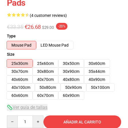
Pads
(4 customer reviews)
€33.35
€26.68
-20%
$29.00
Type
Mouse Pad
LED Mouse Pad
Size
25x30cm
25x60cm
30x50cm
30x60cm
30x70cm
30x80cm
30x90cm
35x44cm
40x60cm
40x70cm
40x80cm
40x90cm
40x100cm
50x80cm
50x90cm
50x100cm
60x60cm
60x70cm
60x90cm
Ver guía de tallas
Quantity
AÑADIR AL CARRITO