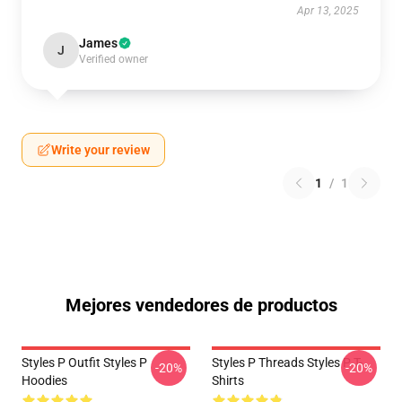
Apr 13, 2025
James
J
Verified owner
Write your review
1
/
1
Mejores vendedores de productos
Styles P Outfit Styles P
Styles P Threads Styles P T-
-20%
-20%
Hoodies
Shirts