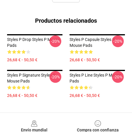
Productos relacionados
Styles P Drop Styles P Mouse
Styles P Capsule Styles P
-20%
-20%
Pads
Mouse Pads
26,68 € - 50,50 €
26,68 € - 50,50 €
Styles P Signature Styles P
Styles P Line Styles P Mouse
-20%
-20%
Mouse Pads
Pads
26,68 € - 50,50 €
26,68 € - 50,50 €
Footer
Envío mundial
Compra con confianza