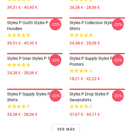
39,51 € - 45,95 €
24,38 € - 28,06 €
Styles P Outfit Styles P
Styles P Collection Styles P T-
-20%
-20%
Hoodies
Shirts
39,51 € - 45,95 €
24,38 € - 28,06 €
Styles P Gear Styles P T-Shirts
Styles P Supply Styles P
-20%
-20%
Posters
24,38 € - 28,06 €
18,21 € - 42,22 €
Styles P Supply Styles P T-
Styles P Drop Styles P
-20%
-20%
Shirts
Sweatshirts
24,38 € - 28,06 €
37,67 € - 44,11 €
VER MÁS