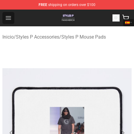
FREE
shipping on orders over $100
Styles P Shop - Official Styles P Merchandise Store
Open menu
Inicio
/
Styles P Accessories
/
Styles P Mouse Pads