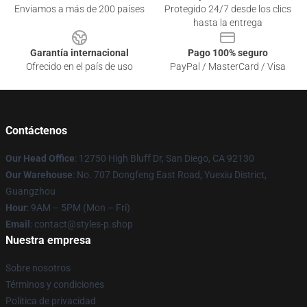
Enviamos a más de 200 países
Protegido 24/7 desde los clics
hasta la entrega
Garantía internacional
Pago 100% seguro
Ofrecido en el país de uso
PayPal / MasterCard / Visa
Contáctenos
Our Head Office
: 12750 High Bluff Dr, San Diego, CA 92130
Our Warehouse
: No. 707 Dongfeng East Road, Yuexiu District,
Guangzhou
Hour
: 9AM – 5PM (Mon – Fri)
Email
: contact@styles-p.shop
Nuestra empresa
Sobre nosotros
Términos y condiciones
Política de privacidad